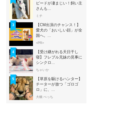
ピードが凄まじい！飼い主
さんも...
ミチ
【CM出演のチャンス！】
3
愛犬の「おいしい顔」が全
国へ。...
<PR>
【受け継がれる天日干し
4
寝】フレブル兄妹の見事に
シンクロ...
ちゃいか
【草原を駆けるハンター】
5
チーターが放つ「ゴロゴ
ロ」に、...
大橋 ぺっち