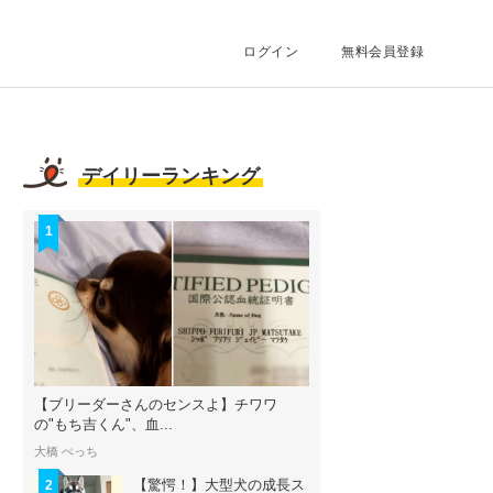
ログイン
無料会員登録
デイリーランキング
1
【ブリーダーさんのセンスよ】チワワ
の"もち吉くん"、血...
大橋 ぺっち
【驚愕！】大型犬の成長ス
2