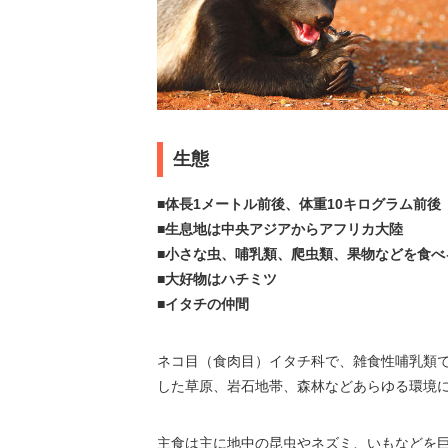
生態
■体長1メートル前後、体重10キログラム前後
■生息地は中央アジアからアフリカ大陸
■小さな虫、哺乳類、爬虫類、果物などを食べ
■大好物はハチミツ
■イタチの仲間
ネコ目（食肉目）イタチ科で、雑食性哺乳類
した草原、岩石地帯、森林などあらゆる環境
主食は主に地中の昆虫やネズミ、いもなどを