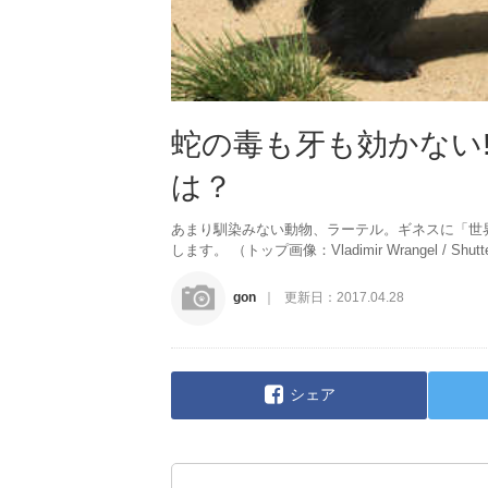
蛇の毒も牙も効かない
は？
あまり馴染みない動物、ラーテル。ギネスに「世
します。 （トップ画像：Vladimir Wrangel / Shutte
gon
更新日：
2017.04.28
シェア