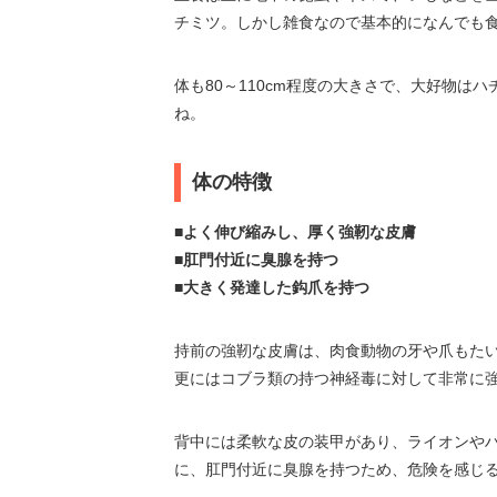
チミツ。しかし雑食なので基本的になんでも
体も80～110cm程度の大きさで、大好物
ね。
体の特徴
■よく伸び縮みし、厚く強靭な皮膚
■肛門付近に臭腺を持つ
■大きく発達した鈎爪を持つ
持前の強靭な皮膚は、肉食動物の牙や爪もた
更にはコブラ類の持つ神経毒に対して非常に
背中には柔軟な皮の装甲があり、ライオンや
に、肛門付近に臭腺を持つため、危険を感じ