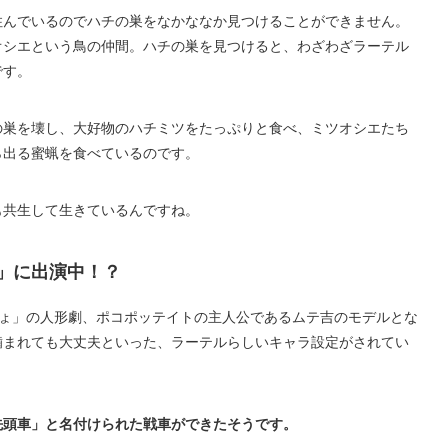
住んでいるのでハチの巣をなかななか見つけることができません。
オシエという鳥の仲間。ハチの巣を見つけると、わざわざラーテル
です。
の巣を壊し、大好物のハチミツをたっぷりと食べ、ミツオシエたち
ら出る蜜蝋を食べているのです。
も共生して生きているんですね。
」に出演中！？
しょ」の人形劇、ポコポッテイトの主人公であるムテ吉のモデルとな
噛まれても大丈夫といった、ラーテルらしいキャラ設定がされてい
先頭車」と名付けられた戦車ができたそうです。