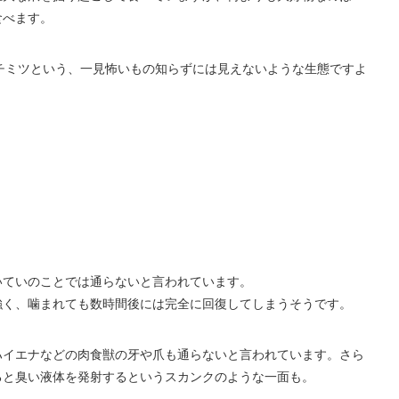
食べます。
はハチミツという、一見怖いもの知らずには見えないような生態ですよ
いていのことでは通らないと言われています。
強く、噛まれても数時間後には完全に回復してしまうそうです。
ハイエナなどの肉食獣の牙や爪も通らないと言われています。さら
ると臭い液体を発射するというスカンクのような一面も。