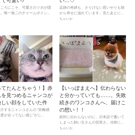
ぎて可愛い♪
い…♡
ところにこそ、可愛さのツボが隠
足跡の奇跡も、さりげない思いやりも朝
。唯一無二のチャームポイン...
から幸せに溢れています。見たあとに...
ちゃいか
ってたんとちゃう！】赤
【いっぽまえへ】伝わらない
んを見つめるニャンコが
と分かっていても……。失敗
険しい顔をしていた件
続きのワンコさんへ、届けこ
の想い！！
介するニャンコさんの “距離感
度が合ってない感じ”がじ...
絶対に伝わらないのに、日本語で書いて
しまった飼い主さんの切実さ。冷静に...
ちゃいか