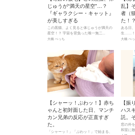
じゅうが“満天の星空”…？
乱】
『ギャラクシー・キャット』
者（
が美しすぎる
た！
この黒猫、よく見ると体じゅうが満天の
ある日
星空！？ 宇宙を背負った唯一無二...
生……！
大橋 ぺっち
大橋 ぺ
【シャーッ！ぶわッ！】赤ち
【振
ゃんと初対面した日、マンチ
ハスキ
カン兄弟の反応が正直すぎ
託。
た。
窓の外を
和室に散
「シャーッ！」「ぶわッ！」で始まる、