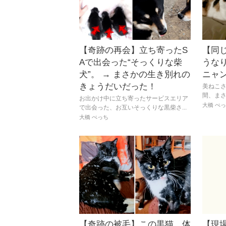
【奇跡の再会】立ち寄ったS
【同
Aで出会った“そっくりな柴
うな
犬”。 → まさかの生き別れの
ニャ
きょうだいだった！
美ねこ
間、まさか
お出かけ中に立ち寄ったサービスエリア
大橋 ぺ
で出会った、お互いそっくりな黒柴さ...
大橋 ぺっち
【奇跡の被毛】この黒猫、体
【現