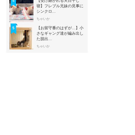
【受け継がれる天日干し
4
寝】フレブル兄妹の見事に
シンクロ...
ちゃいか
【お留守番のはずが…】小
5
さなギャング達が編み出し
た脱出...
ちゃいか