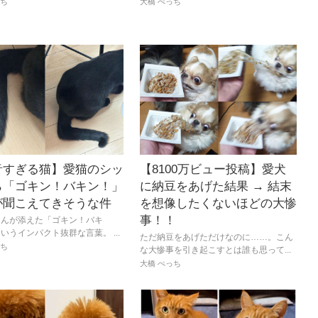
っち
大橋 ぺっち
音すぎる猫】愛猫のシッ
【8100万ビュー投稿】愛犬
ら「ゴキン！バキン！」
に納豆をあげた結果 → 結末
が聞こえてきそうな件
を想像したくないほどの大惨
事！！
さんが添えた「ゴキン！バキ
いうインパクト抜群な言葉。 ...
ただ納豆をあげただけなのに……。こん
っち
な大惨事を引き起こすとは誰も思って...
大橋 ぺっち