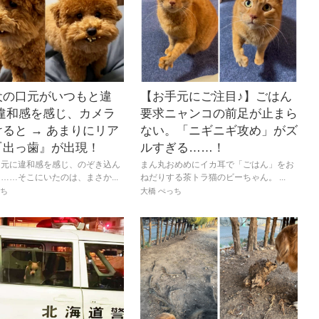
犬の口元がいつもと違
【お手元にご注目♪】ごはん
 違和感を感じ、カメラ
要求ニャンコの前足が止まら
ると → あまりにリア
ない。「ニギニギ攻め」がズ
『出っ歯』が出現！
ルすぎる……！
口元に違和感を感じ、のぞき込ん
まん丸おめめにイカ耳で「ごはん」をお
……そこにいたのは、まさか...
ねだりする茶トラ猫のビーちゃん。 ...
っち
大橋 ぺっち