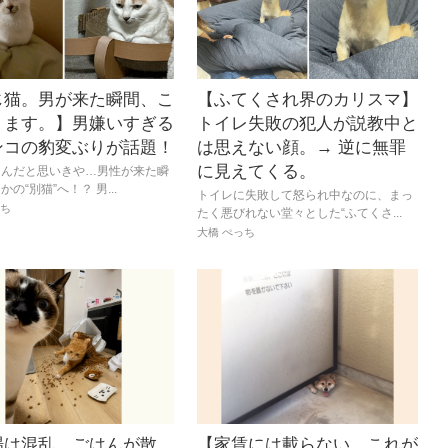
じ猫。男が来た瞬間、こ
【ふてくされ界のカリスマ】
ります。】男嫌いすぎる
トイレ失敗の犯人が説教中と
ンコの豹変ぶりが話題！
は思えない顔。→ 逆に無罪
に見えてくる。
さんだと思いきや…男性が来た瞬
の“別猫”へ！？ 男...
トイレに失敗して怒られ中なのに、まっ
っち
たく悪びれない堂々とした“ふてくさ...
大橋 ぺっち
場は混乱、ごはんが散
【家賃には載らない。これが