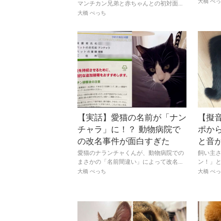
大橋 ぺ
マンチカン兄弟と赤ちゃんとの初対面...
大橋 ぺっち
【実話】愛猫の名前が「ナン
【擬
チャラ」に！？ 動物病院で
ポか
の改名事件が面白すぎた
と音
愛猫のナランチャくんが、動物病院での
飼い主
まさかの「名前間違い」によって改名...
ン！」と
大橋 ぺっち
大橋 ぺ