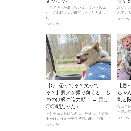
ょっこり♪
なす
「ハスキーが生えている」という表現
細かい
が、これ以上ないほどしっくりきまし
れている
た...
ちゃいか
ちゃいか
【Q : 怒ってる？笑って
【思
る？】愛犬が振り向くと、も
ちゃ
ののけ級の迫力顔！ → 実は
割と
〇〇顔だった♪
今回ご紹
と顔の温
少し強面なお顔なのに、中身はただのお
ちゃいか
出かけ大好きっ子♡ 笑顔の形にも個...
ちゃいか