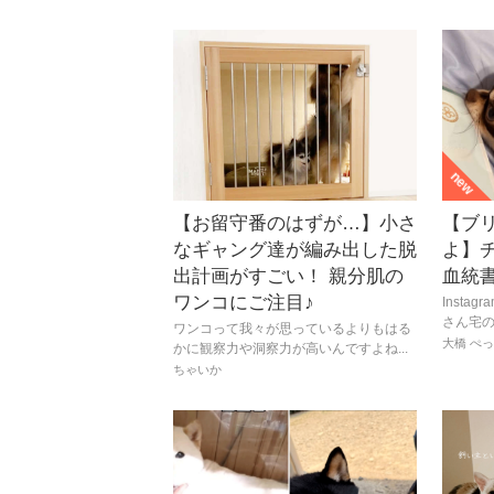
【お留守番のはずが…】小さ
【ブ
なギャング達が編み出した脱
よ】チ
出計画がすごい！ 親分肌の
血統
ワンコにご注目♪
Instag
さん宅のチ
ワンコって我々が思っているよりもはる
大橋 ぺ
かに観察力や洞察力が高いんですよね...
ちゃいか