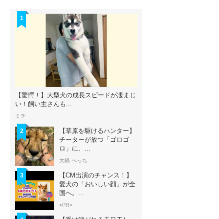
1
【驚愕！】大型犬の成長スピードが凄まじ
い！飼い主さんも...
ミチ
【草原を駆けるハンター】
2
チーターが放つ「ゴロゴ
ロ」に、...
大橋 ぺっち
【CM出演のチャンス！】
3
愛犬の「おいしい顔」が全
国へ。...
<PR>