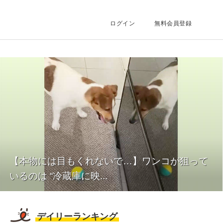
タメ
ログイン
無料会員登録
【本物には目もくれないで…】ワンコが狙って
いるのは “冷蔵庫に映...
デイリーランキング