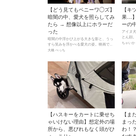
【どう見てもペニーワ◯ズ】
【キ
暗闇の中、愛犬を照らしてみ
果…
たら → 想像以上にホラーだ
ーの
った
アイヌ
とん顔。
暗闇の中浮かび上がる大きな影と、うっ
ちゃいか
すら笑みを浮かべる愛犬の姿。映画で...
大橋 ぺっち
【ハスキーをカートに乗せち
【ま
ゃいけない理由】想定外の場
まっ
所から、悪びれもなく頭がひ
わ！