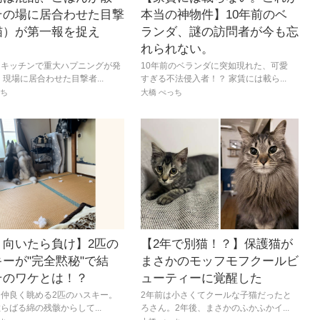
その場に居合わせた目撃
本当の神物件】10年前のベ
猫）が第一報を捉え
ランダ、謎の訪問者が今も忘
？
れられない。
、キッチンで重大ハプニングが発
10年前のベランダに突如現れた、可愛
 現場に居合わせた目撃者...
すぎる不法侵入者！？ 家賃には載ら...
っち
大橋 ぺっち
り向いたら負け】2匹の
【2年で別猫！？】保護猫が
ーが"完全黙秘"で結
まさかのモッフモフクールビ
そのワケとは！？
ューティーに覚醒した
仲良く眺める2匹のハスキー。
2年前は小さくてクールな子猫だったと
らばる綿の残骸からして...
ろさん。2年後、まさかのふかふかイ...