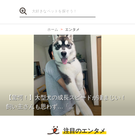
ホーム
エンタメ
【驚愕！】大型犬の成長スピードが凄まじい！
飼い主さんも思わず…「...
注目のエンタメ