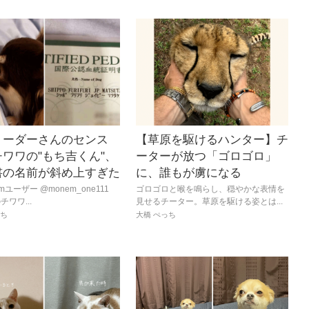
リーダーさんのセンス
【草原を駆けるハンター】チ
ワワの"もち吉くん"、
ーターが放つ「ゴロゴロ」
書の名前が斜め上すぎた
に、誰もが虜になる
ramユーザー @monem_one111
ゴロゴロと喉を鳴らし、穏やかな表情を
ワワ...
見せるチーター。草原を駆ける姿とは...
っち
大橋 ぺっち