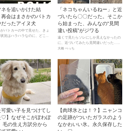
ツネを追いかけた結
「ネコちゃんいるねー」と近
】再会はまさかのパトカ
づいたら〇〇だった。そこか
中だったアイヌ犬
ら始まった、みんなの“見間
違い投稿”がジワる
犬がパトカーの中で見せた、きょ
状況はハラハラなのに、どこ...
遠くで見たらソレにしか見えなかったの
に、近づいてみたら見間違いだった…...
大橋 ぺっち
た可愛い子を見つけてし
【肉球氷とは！？】ニャンコ
た♡】なぜそこがぽわぽ
の足跡がついたガラスのよう
？ 毛の生え方訳分から
なかわいい氷。永久保存した