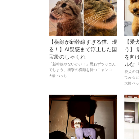
【横顔が新幹線すぎる猫、現
【愛
る！】AI疑惑まで浮上した国
う】
宝級のしゃくれ
を向け
ルな
「新幹線やないかい！」思わずツッコん
でしまう、衝撃の横顔を持つニャンコ...
愛犬の
大橋 ぺっち
でみると
大橋 ぺ