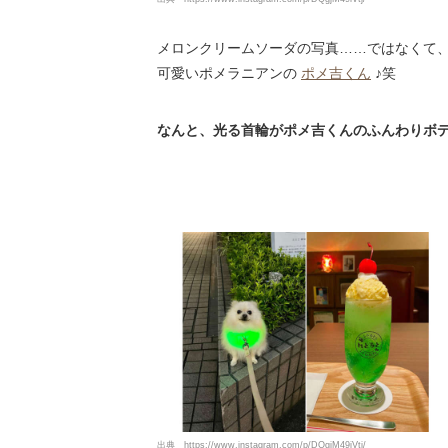
メロンクリームソーダの写真……ではなくて
可愛いポメラニアンの
ポメ吉くん
♪笑
なんと、光る首輪がポメ吉くんのふんわりボ
出典
https://www.instagram.com/p/DQgjM49iVtj/