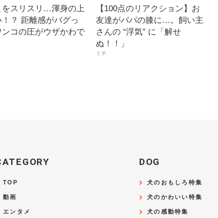
こをスリスリ…渾身の上
【100点のリアクション】お
い！？ 距離感がバグっ
友達がパパの膝に…。飼い主
ワンコの圧がウザかわで
さんの “浮気” に「解せ
ぬ！！」
ミチ
CATEGORY
DOG
TOP
犬のおもしろ特集
動画
犬のかわいい特集
エンタメ
犬の感動特集