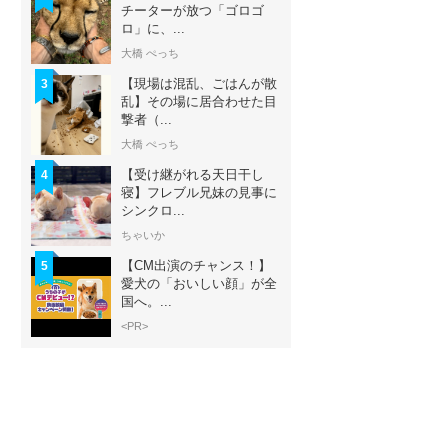
チーターが放つ「ゴロゴ
ロ」に、...
大橋 ぺっち
【現場は混乱、ごはんが散
3
乱】その場に居合わせた目
撃者（...
大橋 ぺっち
【受け継がれる天日干し
4
寝】フレブル兄妹の見事に
シンクロ...
ちゃいか
【CM出演のチャンス！】
5
愛犬の「おいしい顔」が全
国へ。...
<PR>