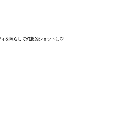
、
ディを照らして幻想的ショットに♡