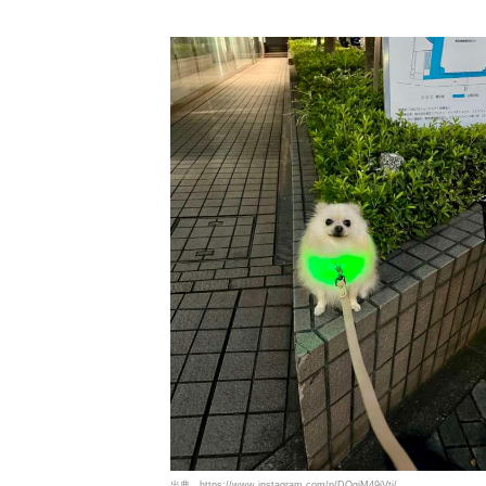
出典
https://www.instagram.com/p/DQgjM49iVtj/