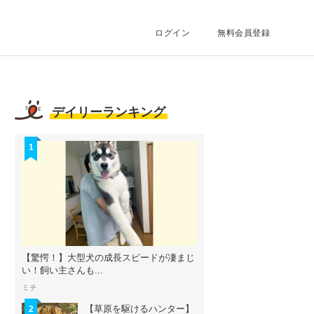
ログイン
無料会員登録
デイリーランキング
1
【驚愕！】大型犬の成長スピードが凄まじ
い！飼い主さんも...
ミチ
【草原を駆けるハンター】
2