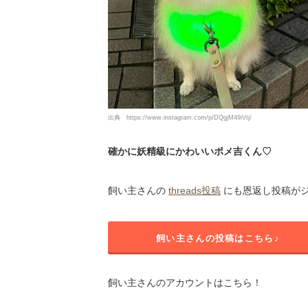
出典
https://www.instagram.com/p/DQgjM49iVtj/
確かに妖精級にかわいいポメ吉くん♡
飼い主さんの
threads投稿
にも恩返し投稿がジ
飼い主さんの投稿はこちら♪
飼い主さんのアカウントはこちら！