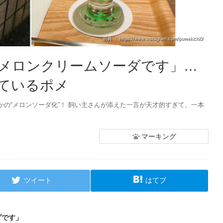
出典 ： https://www.instagram.com/pomekichi0/
メロンクリームソーダです」…
ているポメ
の“メロンソーダ化”！ 飼い主さんが添えた一言が天才的すぎて、一本
マーキング
ツイート
はてブ
ダです」