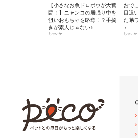
【小さなお魚ドロボウが大奮
おで
闘！】ニャンコの居眠り中を
目遣
狙いおもちゃを略奪！？手捌
た弟
きが素人じゃない♪
♪
ちゃいか
ちゃいか