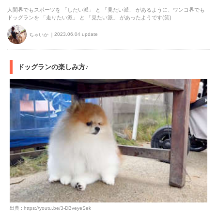
人間界でもスポーツを 「したい派」 と 「見たい派」 があるように、ワンコ界でも
ドッグランを 「走りたい派」 と 「見たい派」 があったようです(笑)
2023.06.04 update
ちゃいか
ドッグランの楽しみ方♪
出典 : https://youtu.be/3-DBveyeSek