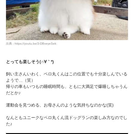
PECOアプリをダウンロード済みの方
出典 : https://youtu.be/3-DBveyeSek
アプリで開く
とっても楽しそう(∩∀｀*)
閉じる
飼い主さんいわく、ペロ丸くんはこの位置でも十分楽しんでいる
ようで…（笑）
帰りの車もいつもの睡眠時間も、ともに大満足で爆睡しちゃうん
だとか♪
運動会を見つめる、お母さんのような気持ちなのかな(笑)
pecodogs
pecocats
なんともユニークなペロ丸くん流ドッグランの楽しみ方なのでし
いぬ部をフォロー
ねこ部をフォロー
た♪