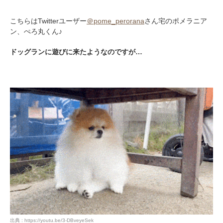
こちらはTwitterユーザー
＠pome_perorana
さん宅のポメラニア
ン、ぺろ丸くん♪
ドッグランに遊びに来たようなのですが…
出典 : https://youtu.be/3-DBveyeSek