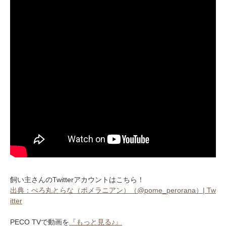
アプリをダウンロードする
飼い主さんのTwitterアカウントはこちら！
出典：ぺろ丸とらな（ポメラニアン）（@pome_perorana）| Tw
itter
PECO TVで動画を
『もっと見る♪』