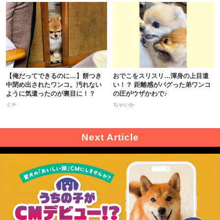
【俺だってできるのに…】餅つき
おでこをスリスリ…渾身の上目遣
中閉め出されたワンコ。汚れない
い！？ 距離感がバグった弟ワンコ
ように気遣ったのが裏目に！？
の圧がウザかわで♪
ミチ
ちゃいか