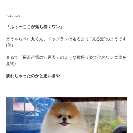
ちょこんッ
「ふぅ〜ここが落ち着くワン」
どうやらペロ丸くん、ドッグランは走るより “見る派”のようです
(笑)
まるで「長沢芦雪の江戸犬」のような横座り姿で他のワンコ達を
見物♪
疲れちゃったのかと思いきや…