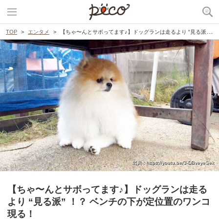
TOP
エンタメ
【ちゃ〜んとサボってます♪】ドッグランは走るより “見る派” ！？ ベンチの下が定位置のワンコ現る！
出典 : https://youtu.be/3-DBveyeSek
【ちゃ〜んとサボってます♪】ドッグランは走る
より “見る派” ！？ ベンチの下が定位置のワンコ
現る！