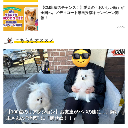
【CM出演のチャンス！】愛犬の「おいしい顔」が
全国へ。メディコート動画投稿キャンペーン開
催！
<PR>
こちらもオススメ
【100点のリアクション】お友達がパパの膝に…。飼い
主さんの “浮気” に「解せぬ！！」