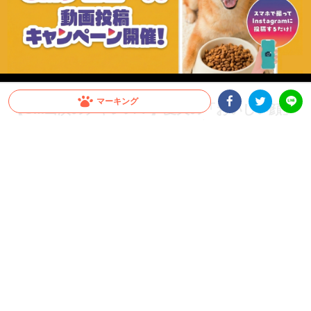
マーキング
【CM出演のチャンス！】愛犬の「おいしい顔」
が全国へ。メディコート動画投稿キャンペーン開
Facebookシェア
Twitterシェア
LINE
催！
愛犬がCMデビュー！？ペットライン『メディコート』では「おいしい顔」の動画投
稿キャンペーンを開催中。グランプリは2026年10月以降公開予定のWEB CMに出演
決定！さらに抽選で総計100名様に「ごほうびセット」をプレゼント。参加はInstagr
amに投稿するだけ。スマホで手軽に、うちの子の晴れ舞台を目指しましょう！
PR
ペットライン株式会社
グランプリはCM出演権！さらに抽選で総計100名様にプ
レゼントも