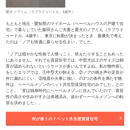
愛犬 ノアくん（ラブラドゥードル、4歳半）
もともと地元・愛知県のマイホーム（ヘーベルハウスの戸建て住
宅）で暮らしていた飯田さんご夫妻と愛犬のノアくん（ラブラド
ゥードル、4歳半）。東京に転勤が決まったとき、最優先で考え
たのは「ノアも快適に暮らせる住まい」でした。
「ノアは穏やかな性格で人懐っこく、吠えたりすることもめった
にありません。それでも賃貸住宅では、中型犬以上のサイズは飼
育が認められないというケースが多いんですよね。私が物件探し
をしたエリアでは、①中型犬が飼える、②ノアの鳴き声や足音が
外に漏れにくい、③地震や火事に強い、の3つの条件を満たす物
件は、ヘーベルメゾンのペット共生型賃貸住宅のみでした」との
こと。「実は独身時代にヘーベルメゾンに住んでいたので、遮音
性の高さや住みやすさは体感済み。迷わずヘーベルメゾンへの転
居を決めました」。
何が違うの？ペット共生型賃貸住宅