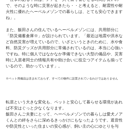
で、そのような時に災害が起きたら・・と考えると、耐震性や耐
火性に優れたヘーベルメゾンでの暮らしは、とても安心できます
ね」。
また、飯田さんの住んでいるヘーベルメゾンには、共用部分に
「防災備蓄倉庫※」が設けられています。「最近は地震や洪水な
ど自然災害が増えているので、いざというときのために、水や食
料、防災グッズが共用部分に常備されているのは、本当に心強い
ですね。特に個人ではなかなか準備できない大型の備品や、災害
時に入居者同士の情報共有や助け合いに役立つアイテムも揃って
いるので、助かっています」。
※ペット用備品は含まれておらず、すべての物件に設置されているわけではありません
転居という大きな変化も、ペットと安心して暮らせる環境があれ
ば不安はぐっと少なくなります。
飯田さんご夫妻にとって、ヘーベルメゾンでの暮らしは愛犬ノア
くんとの絆をさらに深めるきっかけにもなったようです。遮音性
や防災性といった住まいの安心感が、飼い主の心にゆとりを与