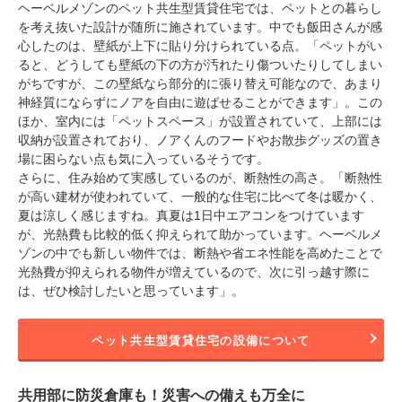
ヘーベルメゾンのペット共生型賃貸住宅では、ペットとの暮らし
を考え抜いた設計が随所に施されています。中でも飯田さんが感
心したのは、壁紙が上下に貼り分けられている点。「ペットがい
ると、どうしても壁紙の下の方が汚れたり傷ついたりしてしまい
がちですが、この壁紙なら部分的に張り替え可能なので、あまり
神経質にならずにノアを自由に遊ばせることができます」。この
ほか、室内には「ペットスペース」が設置されていて、上部には
収納が設置されており、ノアくんのフードやお散歩グッズの置き
場に困らない点も気に入っているそうです。
さらに、住み始めて実感しているのが、断熱性の高さ。「断熱性
が高い建材が使われていて、一般的な住宅に比べて冬は暖かく、
夏は涼しく感じますね。真夏は1日中エアコンをつけています
が、光熱費も比較的低く抑えられて助かっています。ヘーベルメ
ゾンの中でも新しい物件では、断熱や省エネ性能を高めたことで
光熱費が抑えられる物件が増えているので、次に引っ越す際に
は、ぜひ検討したいと思っています」。
ペット共生型賃貸住宅の設備について
共用部に防災倉庫も！災害への備えも万全に