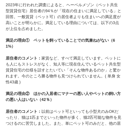
2023年に行われた調査によると、ヘーベルメゾン（ペット共生
型賃貸住宅）居住者の94％が「現在の住まいに満足している」と
回答。一般賃貸（ペット可）の居住者よりも住まいへの満足度が
高いことが明らかに。満足している理由については、以下の3点
が上位を占めました。
満足の理由① ペットを飼っていることでの気兼ねがない（6
1%）
居住者のコメント：
家賃など、すべて満足しています。ペットに
も人にもストレスがなく、知人等に現在住んでいるペット共生型
賃貸住宅の仕様を話すとたいてい「そんな物件あるのか」と驚か
れます。今のところ勝る物件も見つけられていません。( 単身 女
性43歳 )
満足の理由② ほかの入居者にマナーの悪い人やペットの飼い方
の悪い人はいない（42％）
居住者のコメント：
以前はペット可といっても小型犬のみOKだ
ったり、猫は1匹までといった物件が多く、猫2匹可能な物件を見
つけるのに苦労しました。また、単にペット可のみだと、他の居