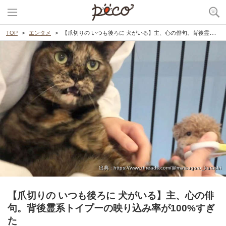
TOP
エンタメ
【爪切りの いつも後ろに 犬がいる】主、心の俳句。背後霊系トイプーの映り込み率が100%すぎた
出典 : https://www.threads.com/@matsugoro_kurashi
【爪切りの いつも後ろに 犬がいる】主、心の俳
句。背後霊系トイプーの映り込み率が100%すぎ
た