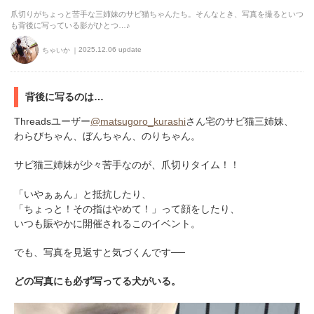
爪切りがちょっと苦手な三姉妹のサビ猫ちゃんたち。そんなとき、写真を撮るといつ
も背後に写っている影がひとつ…♪
2025.12.06 update
ちゃいか
背後に写るのは…
Threadsユーザー
@matsugoro_kurashi
さん宅のサビ猫三姉妹、
わらびちゃん、ぼんちゃん、のりちゃん。
サビ猫三姉妹が少々苦手なのが、爪切りタイム！！
「いやぁぁん」と抵抗したり、
「ちょっと！その指はやめて！」って顔をしたり、
いつも賑やかに開催されるこのイベント。
でも、写真を見返すと気づくんです──
どの写真にも必ず写ってる犬がいる。