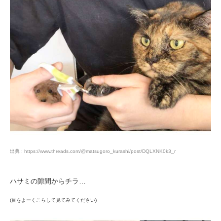
出典 : https://www.threads.com/@matsugoro_kurashi/post/DQLXNK0k3_r
ハサミの隙間からチラ…
(目をよーくこらして見てみてください)