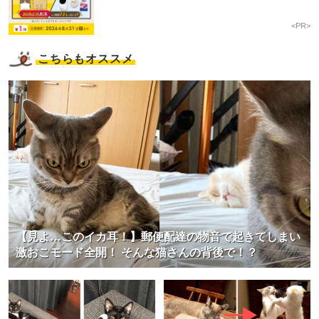
<PR>
こちらもオススメ
【見よ…このイカ耳！】郵便配達の物音で起きてしまい
激おこモード全開！ そんな猫さんの背後で！？