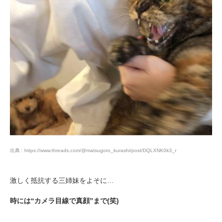
PECOアプリをダウンロード済みの方
アプリで開く
閉じる
出典 : https://www.threads.com/@matsugoro_kurashi/post/DQLXNK0k3_r
pecodogs
pecocats
いぬ部をフォロー
ねこ部をフォロー
激しく抵抗する三姉妹をよそに…
時には“カメラ目線で真顔”まで(笑)
アプリをダウンロードする