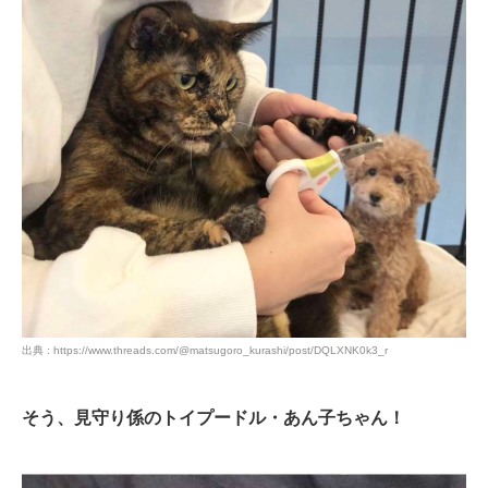
出典 : https://www.threads.com/@matsugoro_kurashi/post/DQLXNK0k3_r
そう、見守り係のトイプードル・あん子ちゃん！