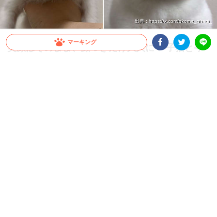
出典 : https://x.com/okome_ohagi_
マーキング
笑顔はそのまま、顔つきだけ大人に♡ 子猫と今
を並べたら成長がエモすぎた！
Facebookシェア
Twitterシェア
LINE
毎日はあっという間だけど、子猫と今を並べた写真を見たら成長を感じられて……。
「一緒に大人になってきたんだな」と、胸がきゅっと、そしてホッとあたたかくなり
ました♡
2026.06.01 update
ちゃいか
子猫のあどけなさが、今ではすっかり…