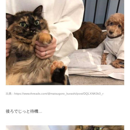
出典 : https://www.threads.com/@matsugoro_kurashi/post/DQLXNK0k3_r
後ろでじっと待機…