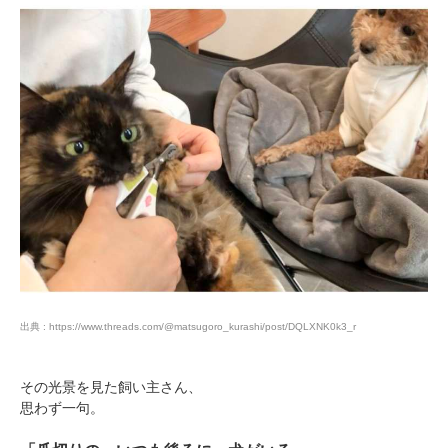
出典 : https://www.threads.com/@matsugoro_kurashi/post/DQLXNK0k3_r
その光景を見た飼い主さん、
思わず一句。