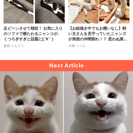
足ピーンさせて頰杖！ お気に入り
【お絵描き中でもお構いなし】飼
のソファで横たわるニャンコが、
い主さんを見守っていたニャンズ
くつろぎすぎと話題に(;´∀｀)
が突然の仲間割れ！？ 思わぬ展開
に…
蒼樹 りんどう
大橋 ぺっち