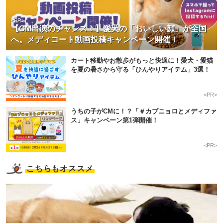
<PR>
【CM出演のチャンス！】愛犬の「おいしい顔」が全国
へ。メディコート動画投稿キャンペーン開催！
カート移動やお散歩がもっと快適に！愛犬・愛猫
を夏の暑さから守る「ひんやりアイテム」3選！
<PR>
うちの子がCMに！？「＃カブニョロとメディファ
ス」キャンペーン第1弾開催！
<PR>
こちらもオススメ