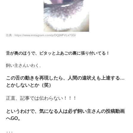
PECOアプリをダウンロード済みの方
アプリで開く
閉じる
出典 : https://www.instagram.com/p/DQjWFVLk73G/
舌が奥のほうで、ピタッと上あごの裏に張り付いてる！
飼い主さんいわく、
pecodogs
pecocats
この舌の動きを再現したら、人間の遠吠えも上達する…
いぬ部をフォロー
ねこ部をフォロー
とかしないとか（笑）
正直、記事では伝わらない！！！
アプリをダウンロードする
というわけで、気になる人は必ず飼い主さんの投稿動画
へGO。
↓↓↓