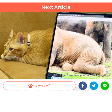
出典 : https://www.instagram.com/simba_saekkiya
マーキング
【変幻自在！？】下半身だけ別の動物になってる
猫さん。 くつろぐ姿と絶妙にハマってて……似
Facebookシェア
Twitterシェア
LINE
合ってる笑
リラックスしきった猫と、全力で遊ぶ飼い主さん。特別なことをしているわけじゃな