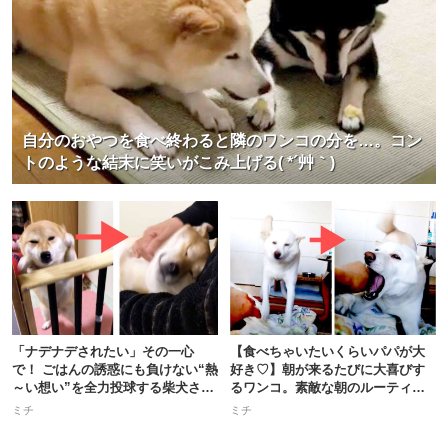
自分のおやつを食べ終わると隣のワンコの分を…。コン
トのような結末に笑いがこみ上げる( *´艸｀)
「ナデナデされたい」その一心
【食べちゃいたいくらいパパが大
で！ ごはんの誘惑にも負けない“熱
好き♡】朝が来るたびに大喜びす
～い想い”を全力投球する柴犬さん
るワンコ。素敵な朝のルーティン
♪
とは？
ミチ
ミチ