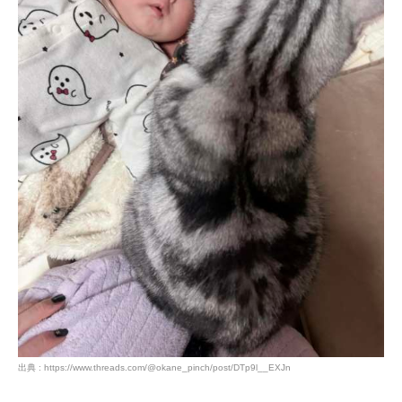
出典 : https://www.threads.com/@okane_pinch/post/DTp9l__EXJn