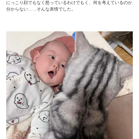
PECOアプリをダウンロード済みの方
にっこり顔でもなく怒っているわけでもく、何を考えているのか
分からない……そんな表情でした。
アプリで開く
閉じる
pecodogs
pecocats
いぬ部をフォロー
ねこ部をフォロー
アプリをダウンロードする