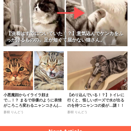
【決着はすでについていた！？】意気込んでケンカをふ
っかけるものの、足が短くて届かない猫さん。
小悪魔顔からイライラ顔ま
【めり込んでいる！？】トイレに
で…！？ まるで俳優のように表情
行くと、怪しいポーズで水が出る
がころころ変わるニャンコさん(≧∀
のを待つニャンコの姿が…謎！！
≦) 9枚
蒼樹 りんどう
蒼樹 りんどう