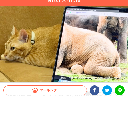
出典 : https://www.instagram.com/simba_saekkiya
マーキング
【変幻自在！？】下半身だけ別の動物になってる
Facebookシェア
Twitterシェア
猫さん。 くつろぐ姿と絶妙にハマってて……似
LINE
合ってる笑
リラックスしきった猫と、全力で遊ぶ飼い主さん。特別なことをしているわけじゃな
いのに、発想ひとつでここまで楽しい写真が作れるのが素敵すぎる♡