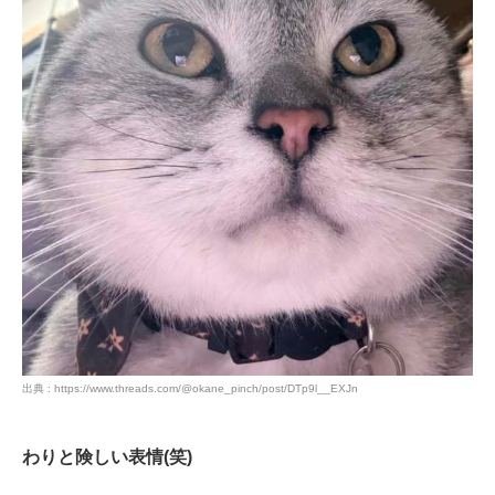
出典 : https://www.threads.com/@okane_pinch/post/DTp9l__EXJn
わりと険しい表情(笑)