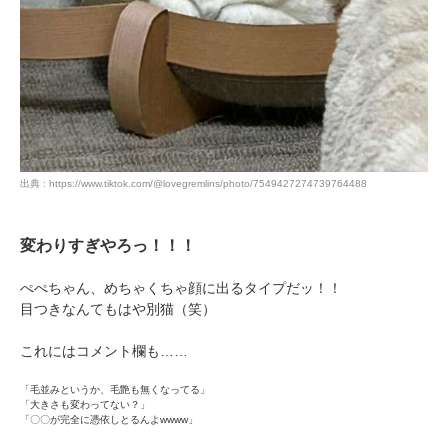
出典 : https://www.tiktok.com/@lovegremlins/photo/7549427274739764488
変わりすぎやろっ！！！
ぺぺちゃん、めちゃくちゃ顔に出るタイプだッ！！
目つきなんてもはや別猫（笑）
これにはコメント欄も……
「毛並みというか、毛艶も無くなってる」
「大きさも変わってない？」
「〇〇が完全に憑依しとるんよwwww」