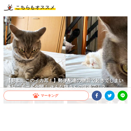
こちらもオススメ
【見よ…このイカ耳！】郵便配達の物音で起きてしまい
激おこモード全開！ そんな猫さんの背後で！？
マーキング
Facebookシェア
Twitterシェア
LINE