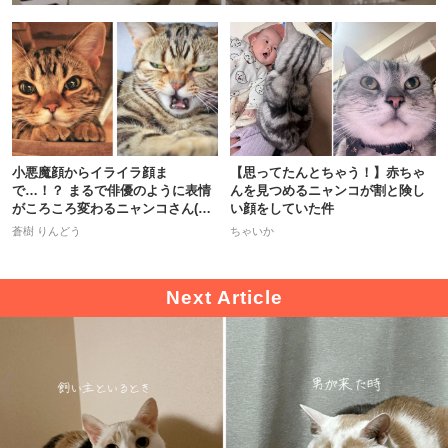
小悪魔顔からイライラ顔ま
【思ってたんとちゃう！】赤ちゃ
で…！？ まるで俳優のように表情
んを見つめるニャンコが割と険し
がころころ変わるニャンコさん(≧∀
い顔をしていた件
≦) 9枚
蒼樹 りんどう
ちゃいか
PECOアプリをダウンロード済みの方
アプリで開く
閉じる