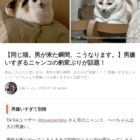
pecodogs
pecocats
いぬ部をフォロー
ねこ部をフォロー
アプリをダウンロードする
出典 : https://www.tiktok.com/@lovegremlins
【同じ猫。男が来た瞬間、こうなります。】男嫌
いすぎるニャンコの豹変ぶりが話題！
美ねこさんだと思いきや…男性が来た瞬間、まさかの“別猫”へ！？ 男嫌いすぎるニャ
ンコ・ぺぺちゃんの変貌ぶりが激しすぎると話題です♪
2026.07.18 update
大橋 ぺっち
男嫌いすぎて別猫
TikTokユーザー
@lovegremlins
さん宅のニャンコ、ぺぺちゃんは
大の男嫌い。
男性が家にやってくるとまるで別猫のように顔が変わってしまう