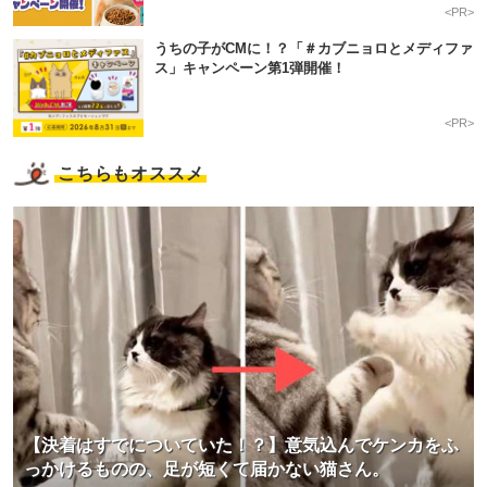
<PR>
うちの子がCMに！？「＃カブニョロとメディファ
ス」キャンペーン第1弾開催！
<PR>
こちらもオススメ
【決着はすでについていた！？】意気込んでケンカをふ
っかけるものの、足が短くて届かない猫さん。