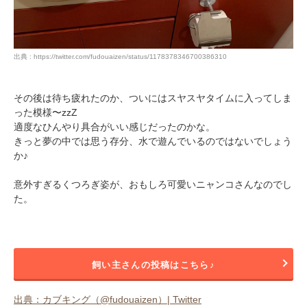
出典 : https://twitter.com/fudouaizen/status/1178378346700386310
その後は待ち疲れたのか、ついにはスヤスヤタイムに入ってしま
った模様〜zzZ
適度なひんやり具合がいい感じだったのかな。
きっと夢の中では思う存分、水で遊んでいるのではないでしょう
か♪
意外すぎるくつろぎ姿が、おもしろ可愛いニャンコさんなのでし
た。
飼い主さんの投稿はこちら♪
出典：カブキング（@fudouaizen）| Twitter