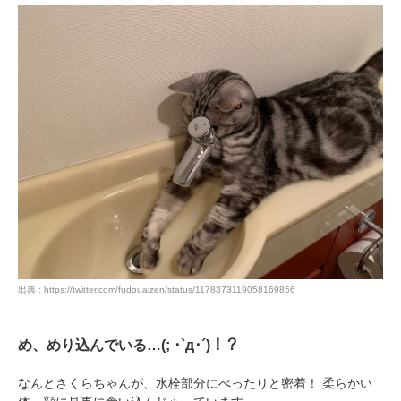
出典 : https://twitter.com/fudouaizen/status/1178373119058169856
め、めり込んでいる…(; ･`д･´)！？
なんとさくらちゃんが、水栓部分にべったりと密着！ 柔らかい