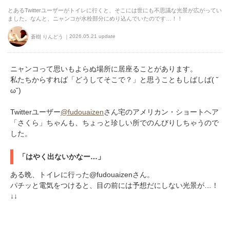
とあるTwitterユーザーがトイレに行くと、そこには世にも不思議な光景が広がってい
ました。なんと、ニャンコが水栓部分にめり込んでいたのです…！！
2026.05.21 update
蒼樹 りんどう
ニャンコって思いもよらぬ場所に居座ることがあります。
私たちからすれば「どうしてそこで？」と思うこともしばしば( ˘
ω˘)
Twitterユーザー
@fudouaizen
さん宅のアメリカン・ショートヘア
「さくら」ちゃんも、ちょっと珍しい所でのんびりしちゃうので
した。
「はやく出ないかなー…」
ある晩、トイレに行った@fudouaizenさん。
パチッと電気をつけると、目の前には予想だにしない光景が…！
↓↓