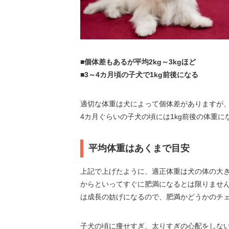
■個体差もあるが平均2kg～3kgほど
■3～4カ月頃の子犬で1kg前後になる
適切な体重は犬によって個体差がありますが、
4カ月ぐらいの子犬の頃には1kg前後の体重
平均体重はあくまで目安
上記で上げたように、適正体重は犬の体の大き
からといってすぐに肥満になるとは限りませ
は成長の妨げになるので、肥満かどうかのチ
子犬の頃に痩せすぎ、太りすぎの心配をしな