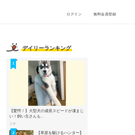
ログイン
無料会員登録
デイリーランキング
1
【驚愕！】大型犬の成長スピードが凄まじ
い！飼い主さんも...
ミチ
【草原を駆けるハンター】
2