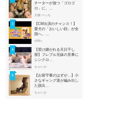
チーターが放つ「ゴロゴ
ロ」に、...
大橋 ぺっち
【CM出演のチャンス！】
3
愛犬の「おいしい顔」が全
国へ。...
<PR>
【受け継がれる天日干し
4
寝】フレブル兄妹の見事に
シンクロ...
ちゃいか
【お留守番のはずが…】小
5
さなギャング達が編み出し
た脱出...
ちゃいか