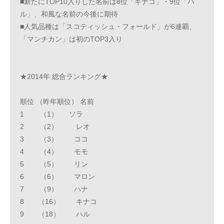
■新たにTOP10入りした名前は8位「キナコ」・9位「ハ
ル」、和風な名前の今後に期待
■人気品種は「スコティッシュ・フォールド」が6連覇、
「マンチカン」は初のTOP3入り
★2014年 総合ランキング★
順位 （昨年順位） 名前
1 （1） ソラ
2 （2） レオ
3 （3） ココ
4 （4） モモ
5 （5） リン
6 （6） マロン
7 （9） ハナ
8 （16） キナコ
9 （18） ハル