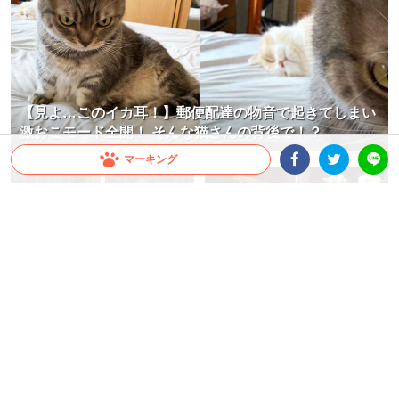
【見よ…このイカ耳！】郵便配達の物音で起きてしまい
激おこモード全開！ そんな猫さんの背後で！？
マーキング
Facebookシェア
Twitterシェア
LINE
足ピーンさせて頰杖！ お気に入り
【お絵描き中でもお構いなし】飼
のソファで横たわるニャンコが、
い主さんを見守っていたニャンズ
くつろぎすぎと話題に(;´∀｀)
が突然の仲間割れ！？ 思わぬ展開
に…
蒼樹 りんどう
大橋 ぺっち