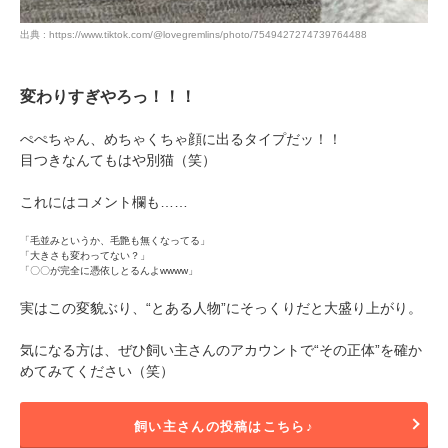
出典 : https://www.tiktok.com/@lovegremlins/photo/7549427274739764488
変わりすぎやろっ！！！
ぺぺちゃん、めちゃくちゃ顔に出るタイプだッ！！
目つきなんてもはや別猫（笑）
これにはコメント欄も……
「毛並みというか、毛艶も無くなってる」
「大きさも変わってない？」
「〇〇が完全に憑依しとるんよwwww」
実はこの変貌ぶり、“とある人物”にそっくりだと大盛り上がり。
気になる方は、ぜひ飼い主さんのアカウントで“その正体”を確か
めてみてください（笑）
飼い主さんの投稿はこちら♪