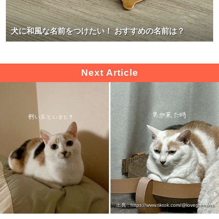
閉じる
犬に和風な名前をつけたい！ おすすめの名前は？
pecodogs
pecocats
いぬ部をフォロー
ねこ部をフォロー
アプリをダウンロードする
出典 : https://www.tiktok.com/@lovegremlins