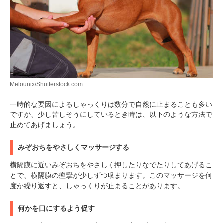
PECOアプリをダウンロード済みの方
アプリで開く
閉じる
Melounix/Shutterstock.com
一時的な要因によるしゃっくりは数分で自然に止まることも多い
ですが、少し苦しそうにしているとき時は、以下のような方法で
止めてあげましょう。
pecodogs
pecocats
いぬ部をフォロー
ねこ部をフォロー
みぞおちをやさしくマッサージする
横隔膜に近いみぞおちをやさしく押したりなでたりしてあげるこ
とで、横隔膜の痙攣が少しずつ収まります。このマッサージを何
アプリをダウンロードする
度か繰り返すと、しゃっくりが止まることがあります。
何かを口にするよう促す