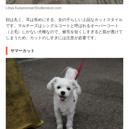
Liliya Kulianionak/Shutterstock.com
顔は丸く、耳は長めにする、女の子らしい上品なカットスタイル
PECOアプリをダウンロード済みの方
です。マルチーズはシングルコートと呼ばれるオーバーコート
アプリで開く
（上毛）しかない犬種なので、被毛を短くしすぎると肌が透けて
しまうため、カットのしすぎには注意が必要です。
閉じる
サマーカット
pecodogs
pecocats
いぬ部をフォロー
ねこ部をフォロー
アプリをダウンロードする