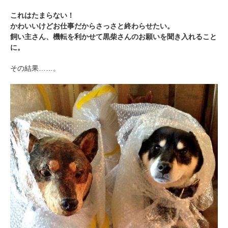
これはたまらない！
かわいいけどお仕事だからさっさと終わらせたい。
飼い主さん、機転を利かせて黒柴さんのお願いを聞き入れること
に。
その結果……。
PECOアプリをダウンロード済みの方
アプリで開く
閉じる