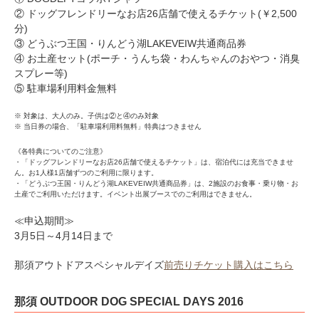
② ドッグフレンドリーなお店26店舗で使えるチケット(￥2,500
分)
③ どうぶつ王国・りんどう湖LAKEVEIW共通商品券
④ お土産セット(ポーチ・うんち袋・わんちゃんのおやつ・消臭
スプレー等)
⑤ 駐車場利用料金無料
※ 対象は、大人のみ。子供は②と④のみ対象
※ 当日券の場合、「駐車場利用料無料」特典はつきません
《各特典についてのご注意》
・「ドッグフレンドリーなお店26店舗で使えるチケット」は、宿泊代には充当できませ
ん。お1人様1店舗ずつのご利用に限ります。
・「どうぶつ王国・りんどう湖LAKEVEIW共通商品券」は、2施設のお食事・乗り物・お
土産でご利用いただけます。イベント出展ブースでのご利用はできません。
≪申込期間≫
3月5日～4月14日まで
那須アウトドアスペシャルデイズ
前売りチケット購入はこちら
那須 OUTDOOR DOG SPECIAL DAYS 2016