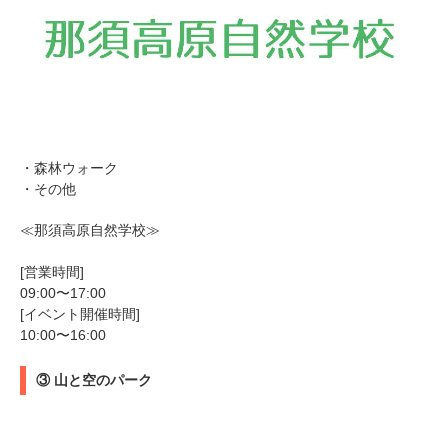
PECOアプリをダウンロード済みの方
アプリで開く
閉じる
・森林ウォーク
・その他
≪那須高原自然学校≫
pecodogs
pecocats
[営業時間]
いぬ部をフォロー
ねこ部をフォロー
09:00〜17:00
[イベント開催時間]
10:00〜16:00
アプリをダウンロードする
③ 山と空のパーク