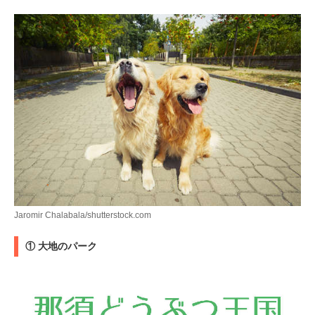
Jaromir Chalabala/shutterstock.com
① 大地のパーク