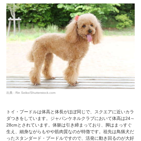
出典 : Rin Seiko/Shutterstock.com
トイ・プードルは体高と体長がほぼ同じで、スクエアに近いカラ
ダつきをしています。ジャパンケネルクラブにおいて体高は24～
PECOアプリをダウンロード済みの方
28cmとされています。体躯は引き締まっており、脚はまっすぐ
生え、細身ながらもやや筋肉質なのが特徴です。祖先は鳥猟犬だ
アプリで開く
ったスタンダード・プードルですので、活発に動き回るのが大好