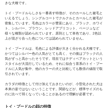
きな犬種です。
閉じる
トイ・プードルらしさを一番表す特徴が、そのカールした被毛と
いえるでしょう。シングルコートでクルクルとカールした被毛が
密集しています。毛色はカラーが豊富にあり、ブラック、ホワイ
ト、シルバー、ブラウン、レッドアプリコット、ベージュなど
様々な種類が認められています。原則として単色であり、2色以
上が混ざり合った色については認められていません。
pecodogs
pecocats
いぬ部をフォロー
ねこ部をフォロー
トイ・プードルは、毛色による評価が大きく分かれる犬種です。
かつてはシルバー色の人気がとても高く、その後はブラックの人
気がずっと高かったそうです。現在ではテディベアカットという
スタイルが大流行しているため、それに似合う茶系のトイ・プー
アプリをダウンロードする
ドルに人気が集中、他のカラーの犬と比較しても数倍の値段で取
引されています。
カラダの特徴として付け加えておきたいのが、小型化された犬は
本来の姿ではないということです。関節などが、標準サイズのも
のに比べて弱くなっていることがあるので理解が必要です。
トイ・プードルの顔の特徴