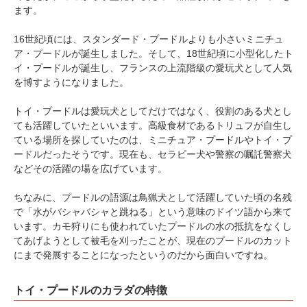
ます。
16世紀頃には、スタンダード・プードルよりも小さいミニチュ
ア・プードルが誕生しました。そして、18世紀頃に小型化したト
イ・プードルが誕生し、フランスの上流階級の愛玩犬として人気
を博すようになりました。
トイ・プードルは愛玩犬としてだけではなく、役割のある犬とし
ても活躍していたといいます。高級食材であるトリュフが自生し
ている場所を探していたのは、ミニチュア・プードルやトイ・プ
ードルだったそうです。現在も、セラピー犬や警察の嘱託警察犬
などその活躍の場を広げています。
ちなみに、プードルの語源は鳥猟犬として活躍していた頃の名残
で「水がバシャバシャと跳ねる」という意味のドイツ語から来て
います。カモ狩りにも使われていたプードルの水の抵抗をなくし
てあげようとして被毛を刈ったことが、現在のプードルのカット
にまで発展することになったというのだから面白いですね。
トイ・プードルのカラダの特徴