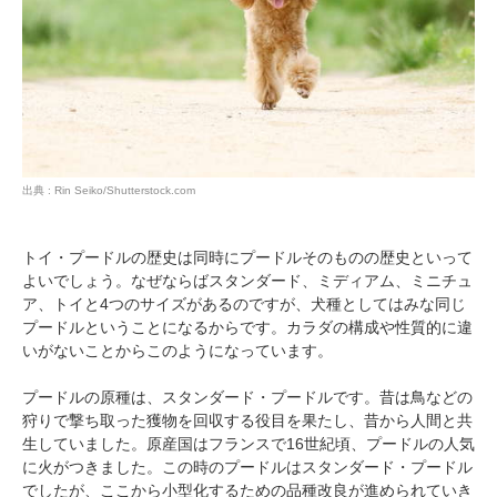
出典 : Rin Seiko/Shutterstock.com
トイ・プードルの歴史は同時にプードルそのものの歴史といって
よいでしょう。なぜならばスタンダード、ミディアム、ミニチュ
ア、トイと4つのサイズがあるのですが、犬種としてはみな同じ
プードルということになるからです。カラダの構成や性質的に違
いがないことからこのようになっています。
プードルの原種は、スタンダード・プードルです。昔は鳥などの
狩りで撃ち取った獲物を回収する役目を果たし、昔から人間と共
生していました。原産国はフランスで16世紀頃、プードルの人気
に火がつきました。この時のプードルはスタンダード・プードル
でしたが、ここから小型化するための品種改良が進められていき