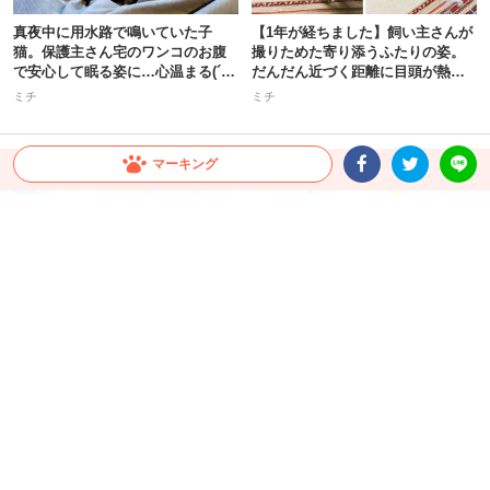
真夜中に用水路で鳴いていた子
【1年が経ちました】飼い主さんが
猫。保護主さん宅のワンコのお腹
撮りためた寄り添うふたりの姿。
で安心して眠る姿に…心温まる(´;
だんだん近づく距離に目頭が熱く
ω;`)
なる
ミチ
ミチ
マーキング
Facebookシェア
Twitterシェア
LINE