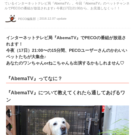
ているインターネットテレビ局『AbemaTV』。今回『AbemaTV』のペットチャンネ
ルでPECOの番組が放送されます♪ 今夜(17日)21:00から、お見逃しなくっ！！
2016.12.07 update
PECO編集部
インターネットテレビ局『AbemaTV』でPECOの番組が放送さ
れます！
今夜（17日）21:00〜の15分間、PECOユーザーさんのかわいい
ペットたちが大集合♪
あなたのワンちゃんorねこちゃんも出演するかもしれません♡
『AbemaTV』ってなに？
『AbemaTV』について教えてくれたら通してあげるワ
ン