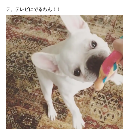
テ、テレビにでるわん！！
pecodogs
pecocats
いぬ部をフォロー
ねこ部をフォロー
アプリをダウンロードする