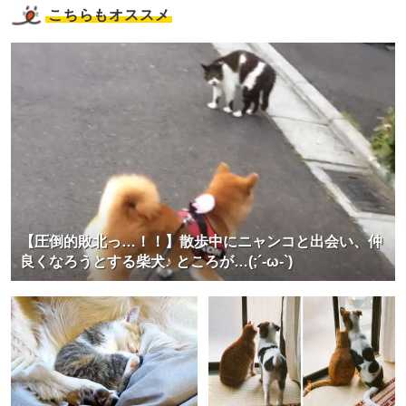
こちらもオススメ
【圧倒的敗北っ…！！】散歩中にニャンコと出会い、仲
良くなろうとする柴犬♪ ところが…(;´-ω-`)