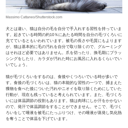
Massimo Cattaneo/Shutterstock.com
犬とは違い、猫は自分の毛を自分で手入れする習性を持っていま
す。起きている時間の約10％にあたる時間を自分の毛づくろいに
充てているともいわれています。被毛の長さや毛質にもよります
が、猫は基本的に毛の汚れを自分で取り除くので、グルーミング
はそれほど必要ではありません。爪を切ったり、換毛期にブラッ
シングをしたり、カラダが汚れた時にお風呂に入れるくらいでい
いでしょう。
猫が毛づくろいをするのは、食後やくつろいでいる時が多いで
す。食後の毛づくろいは、猫の本能的な習性の一つで、捕まえた
獲物を食べた後についた汚れやニオイを取り除くためにしていた
行動が、現在も残っていると考えられています。また、毛づくろ
いには体温調節の役割もあります。猫は肉球にしか汗をかかない
ので、発汗で体温調節をすることができません。そこで、毛づく
ろいをして唾液を被毛にたっぷりつけ、その唾液が蒸発し気化熱
を奪うことで体温を下げています。