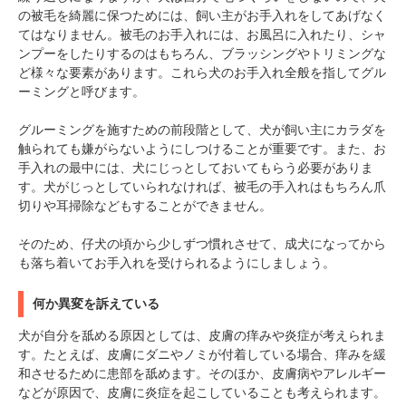
の被毛を綺麗に保つためには、飼い主がお手入れをしてあげなく
てはなりません。被毛のお手入れには、お風呂に入れたり、シャ
ンプーをしたりするのはもちろん、ブラッシングやトリミングな
ど様々な要素があります。これら犬のお手入れ全般を指してグル
ーミングと呼びます。
グルーミングを施すための前段階として、犬が飼い主にカラダを
触られても嫌がらないようにしつけることが重要です。また、お
手入れの最中には、犬にじっとしておいてもらう必要がありま
す。犬がじっとしていられなければ、被毛の手入れはもちろん爪
切りや耳掃除などもすることができません。
そのため、仔犬の頃から少しずつ慣れさせて、成犬になってから
も落ち着いてお手入れを受けられるようにしましょう。
何か異変を訴えている
犬が自分を舐める原因としては、皮膚の痒みや炎症が考えられま
PECOアプリをダウンロード済みの方
す。たとえば、皮膚にダニやノミが付着している場合、痒みを緩
アプリで開く
和させるために患部を舐めます。そのほか、皮膚病やアレルギー
などが原因で、皮膚に炎症を起こしていることも考えられます。