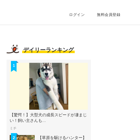
ログイン
無料会員登録
デイリーランキング
1
【驚愕！】大型犬の成長スピードが凄まじ
い！飼い主さんも...
ミチ
【草原を駆けるハンター】
2