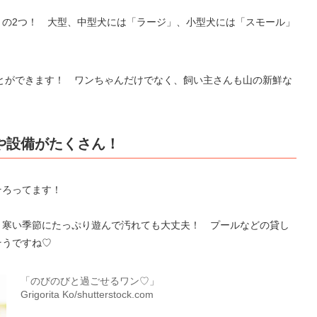
」の2つ！ 大型、中型犬には「ラージ」、小型犬には「スモール」
ことができます！ ワンちゃんだけでなく、飼い主さんも山の新鮮な
や設備がたくさん！
そろってます！
、寒い季節にたっぷり遊んで汚れても大丈夫！ プールなどの貸し
そうですね♡
「のびのびと過ごせるワン♡」
Grigorita Ko/shutterstock.com