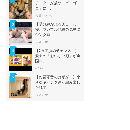
チーターが放つ「ゴロゴ
ロ」に、...
大橋 ぺっち
【受け継がれる天日干し
3
寝】フレブル兄妹の見事に
シンクロ...
ちゃいか
【CM出演のチャンス！】
4
愛犬の「おいしい顔」が全
国へ。...
<PR>
【お留守番のはずが…】小
5
さなギャング達が編み出し
た脱出...
ちゃいか