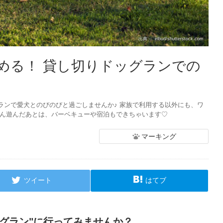
出典 ： elbud/shutterstock.com
める！ 貸し切りドッグランでの
ランで愛犬とのびのびと過ごしませんか♪ 家族で利用する以外にも、ワ
さん遊んだあとは、バーベキューや宿泊もできちゃいます♡
マーキング
ツイート
はてブ
グラン"に行ってみませんか？