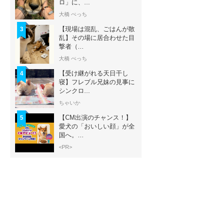
ロ」に、...
大橋 ぺっち
【現場は混乱、ごはんが散
3
乱】その場に居合わせた目
撃者（...
大橋 ぺっち
【受け継がれる天日干し
4
寝】フレブル兄妹の見事に
シンクロ...
ちゃいか
【CM出演のチャンス！】
5
愛犬の「おいしい顔」が全
国へ。...
<PR>