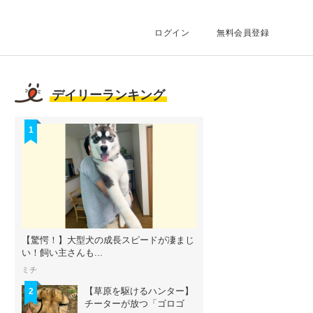
ログイン
無料会員登録
デイリーランキング
1
【驚愕！】大型犬の成長スピードが凄まじ
い！飼い主さんも...
ミチ
【草原を駆けるハンター】
2
チーターが放つ「ゴロゴ