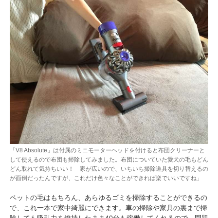
「V8 Absolute」は付属のミニモーターヘッドを付けると布団クリーナーと
して使えるので布団も掃除してみました。布団についていた愛犬の毛もどん
どん取れて気持ちいい！ 家が広いので、いちいち掃除道具を切り替えるの
が面倒だったんですが、これだけ色々なことができれば楽でいいですね」
ペットの毛はもちろん、あらゆるゴミを掃除することができるの
で、これ一本で家中綺麗にできます。車の掃除や家具の裏まで掃