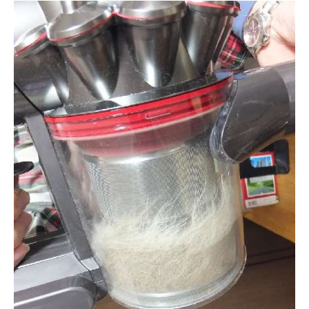
pecodogs
pecocats
いぬ部をフォロー
ねこ部をフォロー
アプリをダウンロードする