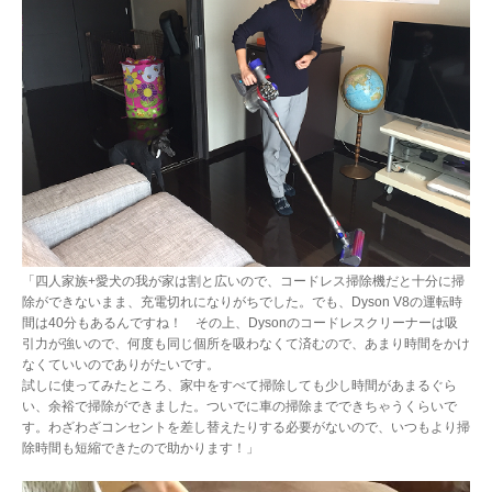
「四人家族+愛犬の我が家は割と広いので、コードレス掃除機だと十分に掃
除ができないまま、充電切れになりがちでした。でも、Dyson V8の運転時
間は40分もあるんですね！ その上、Dysonのコードレスクリーナーは吸
引力が強いので、何度も同じ個所を吸わなくて済むので、あまり時間をかけ
なくていいのでありがたいです。
試しに使ってみたところ、家中をすべて掃除しても少し時間があまるぐら
い、余裕で掃除ができました。ついでに車の掃除までできちゃうくらいで
す。わざわざコンセントを差し替えたりする必要がないので、いつもより掃
除時間も短縮できたので助かります！」