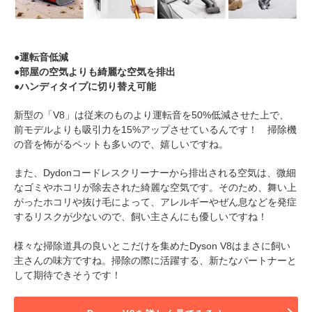
●運転音低減
●部屋の空気よりも綺麗な空気を排出
●ハンディタイプに切り替え可能
新型の「V8」は従来のものより運転音を50%低減させた上で、
前モデルよりも吸引力を15%アップさせているんです！ 掃除機
の音を怖がるペットも多いので、嬉しいですね。
また、Dydonコードレスクリーナーから排出される空気は、微細
なゴミやホコリが除去された綺麗な空気です。そのため、舞い上
がったホコリや抜け毛によって、アレルギーやぜん息などを発症
するリスクが少ないので、飼い主さんにも優しいですね！
様々な掃除道具の良いとこだけを集めたDyson V8はまさに飼い
主さんの味方ですね。掃除の際に活躍する、新たなパートナーと
して期待できそうです！