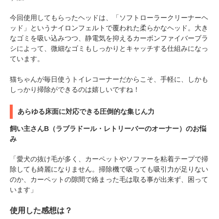
今回使用してもらったヘッドは、「ソフトローラークリーナーヘ
ッド」というナイロンフェルトで覆われた柔らかなヘッド。大き
なゴミを吸い込みつつ、静電気を抑えるカーボンファイバーブラ
シによって、微細なゴミもしっかりとキャッチする仕組みになっ
ています。
猫ちゃんが毎日使うトイレコーナーだからこそ、手軽に、しかも
しっかり掃除ができるのは嬉しいですね！
あらゆる床面に対応できる圧倒的な集じん力
飼い主さんB（ラブラドール・レトリーバーのオーナー）のお悩
み
PECOアプリをダウンロード済みの方
「愛犬の抜け毛が多く、カーペットやソファーを粘着テープで掃
除しても綺麗になりません。掃除機で吸っても吸引力が足りない
アプリで開く
のか、カーペットの隙間で絡まった毛は取る事が出来ず、困って
います」
閉じる
使用した感想は？