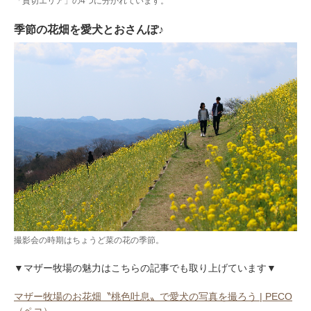
「貸切エリア」の4つに分かれています。
季節の花畑を愛犬とおさんぽ♪
撮影会の時期はちょうど菜の花の季節。
▼マザー牧場の魅力はこちらの記事でも取り上げています▼
マザー牧場のお花畑〝桃色吐息〟で愛犬の写真を撮ろう | PECO
（ペコ）