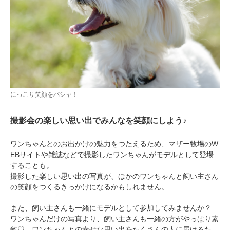
PECOアプリをダウンロード済みの方
アプリで開く
閉じる
にっこり笑顔をパシャ！
撮影会の楽しい思い出でみんなを笑顔にしよう♪
ワンちゃんとのお出かけの魅力をつたえるため、マザー牧場のW
EBサイトや雑誌などで撮影したワンちゃんがモデルとして登場
pecodogs
pecocats
することも。
いぬ部をフォロー
ねこ部をフォロー
撮影した楽しい思い出の写真が、ほかのワンちゃんと飼い主さん
の笑顔をつくるきっかけになるかもしれません。
また、飼い主さんも一緒にモデルとして参加してみませんか？
アプリをダウンロードする
ワンちゃんだけの写真より、飼い主さんも一緒の方がやっぱり素
敵♡ ワンちゃんとの幸せな思い出をたくさんの人に届けるた