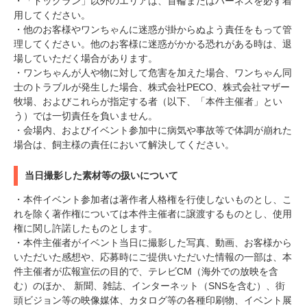
・「ドッグラン」以外のエリアは、首輪またはハーネスを必ず着
用してください。
・他のお客様やワンちゃんに迷惑が掛からぬよう責任をもって管
理してください。他のお客様に迷惑がかかる恐れがある時は、退
場していただく場合があります。
・ワンちゃんが人や物に対して危害を加えた場合、ワンちゃん同
士のトラブルが発生した場合、株式会社PECO、株式会社マザー
牧場、およびこれらが指定する者（以下、「本件主催者」とい
う）では一切責任を負いません。
・会場内、およびイベント参加中に病気や事故等で体調が崩れた
場合は、飼主様の責任において解決してください。
当日撮影した素材等の扱いについて
・本件イベント参加者は著作者人格権を行使しないものとし、こ
れを除く著作権については本件主催者に譲渡するものとし、使用
権に関し許諾したものとします。
・本件主催者がイベント当日に撮影した写真、動画、お客様から
いただいた感想や、応募時にご提供いただいた情報の一部は、本
件主催者が広報宣伝の目的で、テレビCM（海外での放映を含
む）のほか、 新聞、雑誌、インターネット（SNSを含む）、街
頭ビジョン等の映像媒体、カタログ等の各種印刷物、イベント展