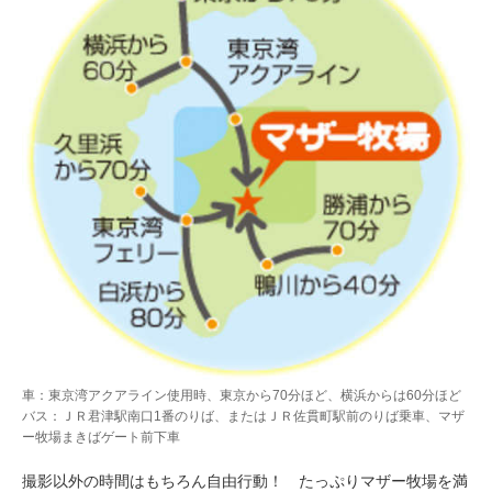
車：東京湾アクアライン使用時、東京から70分ほど、横浜からは60分ほど
バス：ＪＲ君津駅南口1番のりば、またはＪＲ佐貫町駅前のりば乗車、マザ
ー牧場まきばゲート前下車
撮影以外の時間はもちろん自由行動！ たっぷりマザー牧場を満