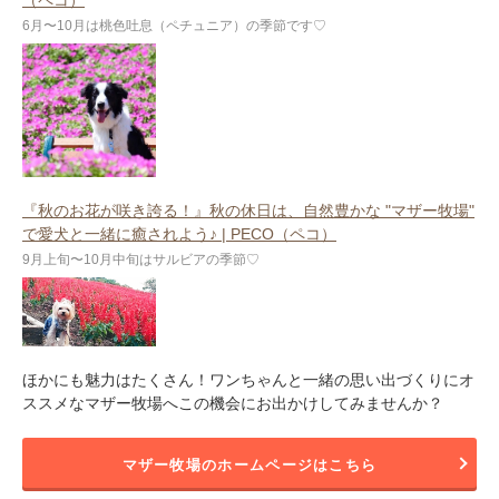
6月〜10月は桃色吐息（ペチュニア）の季節です♡
『秋のお花が咲き誇る！』秋の休日は、自然豊かな "マザー牧場"
で愛犬と一緒に癒されよう♪ | PECO（ペコ）
9月上旬〜10月中旬はサルビアの季節♡
ほかにも魅力はたくさん！ワンちゃんと一緒の思い出づくりにオ
ススメなマザー牧場へこの機会にお出かけしてみませんか？
マザー牧場のホームページはこちら