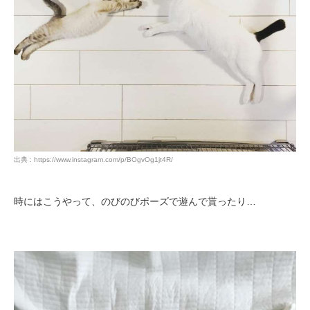
出典 : https://www.instagram.com/p/BOgvOg1jt4R/
時にはこうやって、のびのびポーズで遊んで貰ったり…