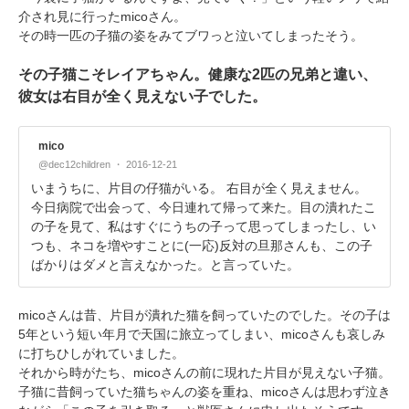
介され見に行ったmicoさん。
その時一匹の子猫の姿をみてブワっと泣いてしまったそう。
その子猫こそレイアちゃん。健康な2匹の兄弟と違い、
彼女は右目が全く見えない子でした。
mico
@dec12children
2016-12-21
いまうちに、片目の仔猫がいる。 右目が全く見えません。
今日病院で出会って、今日連れて帰って来た。目の潰れたこ
の子を見て、私はすぐにうちの子って思ってしまったし、い
つも、ネコを増やすことに(一応)反対の旦那さんも、この子
ばかりはダメと言えなかった。と言っていた。
micoさんは昔、片目が潰れた猫を飼っていたのでした。その子は
5年という短い年月で天国に旅立ってしまい、micoさんも哀しみ
に打ちひしがれていました。
それから時がたち、micoさんの前に現れた片目が見えない子猫。
子猫に昔飼っていた猫ちゃんの姿を重ね、micoさんは思わず泣き