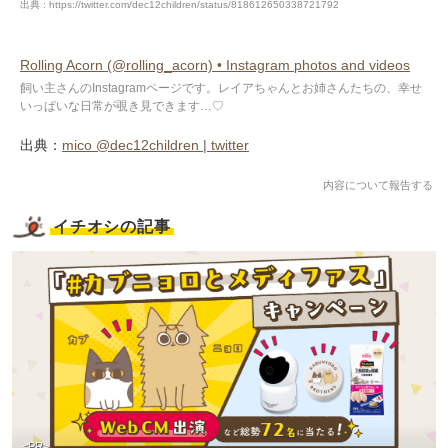
出典 : https://twitter.com/dec12children/status/818612650338721792
Rolling Acorn (@rolling_acorn) • Instagram photos and videos
飼い主さんのInstagramページです。レイアちゃんとお姉さんたちの、幸せ
いっぱいな日常が覗き見できます…♡
出典：
mico @dec12children | twitter
内容について報告する
イチオシの記事
<PR>