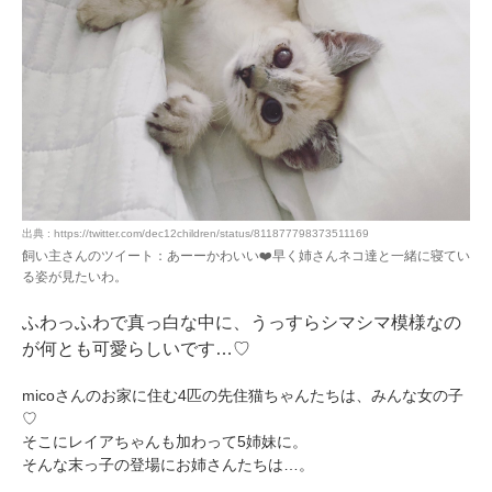
出典 : https://twitter.com/dec12children/status/811877798373511169
飼い主さんのツイート：あーーかわいい❤️早く姉さんネコ達と一緒に寝てい
る姿が見たいわ。
ふわっふわで真っ白な中に、うっすらシマシマ模様なの
が何とも可愛らしいです…♡
micoさんのお家に住む4匹の先住猫ちゃんたちは、みんな女の子
♡
そこにレイアちゃんも加わって5姉妹に。
そんな末っ子の登場にお姉さんたちは…。