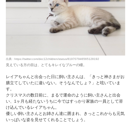
出典 : https://twitter.com/dec12children/status/819707946565128192
見えている方の目は、とてもキレイなブルーの瞳。
レイアちゃんと出会った日に飼い主さんは、「きっと神さまがお
膳立てしていたに違いない。そうなんでしょ？」と呟いていま
す。
クリスマスの数日前に、まるで運命のように飼い主さんと出会
い、1ヶ月も経たないうちに今ではすっかり家族の一員として溶
け込んでいるレイアちゃん。
優しい飼い主さんとお姉さん達に囲まれ、きっとこれからも元気
いっぱいな姿を見せてくれることでしょう。