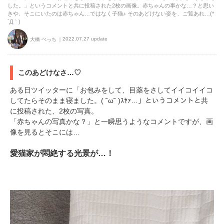
した。」というコメントと共に投稿された2枚の画像。赤ちゃんの事かな…？と思い
きや、そこにいたのは赤ちゃん…ではなく子猫♪ そのあどけない姿を、ご覧あれ…(*
´Д｀)
2022.07.27 update
大橋 ぺっち
このあどけなさ…♡
ある日ツイッターに「お包みをして、目薬をさしてイイコイイコ
してたらそのまま寝ました。( ˘ω˘ )ｽﾔｧ…」というコメントと共
に投稿された、2枚の写真。
「赤ちゃんの写真かな？」と一瞬思うようなコメントですが、画
像を見るとそこには…
愛猫家が悶絶する光景が…！