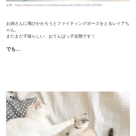
出典 : https://twitter.com/dec12children/status/812086121081384961
お姉さんに飛びかかろうとファイティングポーズをとるレイアち
ゃん。
まだまだ子猫らしい、おてんばっ子全開です！
でも…
PECOアプリをダウンロード済みの方
アプリで開く
閉じる
pecodogs
pecocats