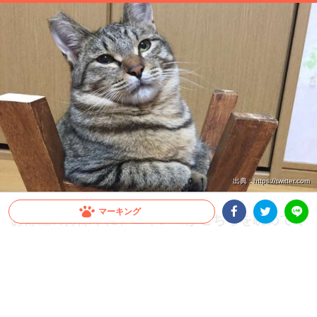
出典 : https://twitter.com
マーキング
お部屋の掃除中に、ニャンコがこちらを眺めてく
Facebookシェア
Twitterシェア
る →その態度が予想外すぎて、2度見しちゃう♪
LINE
(4枚)
みなさん、年末の大掃除でピッカピカにしたお部屋はまだキレイですか？という訳で
（？）今回は、お掃除番長なネコさんのご紹介です♪ お掃除の為に椅子をひっくり返
した飼い主さん。そしたらその椅子は、お掃除番長の見張り台と化して…♡