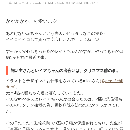
出典 : https://twitter.com/dec12children/status/818612650338721792
かかかかか、可愛い…♡
あどけない赤ちゃんという表現がピッタリなこの寝姿♪
イイコイイコして貰って安心したんでしょうね…♡
すっかり安心しきった姿のレイアちゃんですが、やってきたのは
約1ヶ月前の最近の事。
飼い主さんとレイアちゃんの出会いは、クリスマス前の事。
イラストとデザインのお仕事をされているmicoさん
(@dec12chil
dren)
。
元々4匹の猫ちゃん達と暮らしていました。
そんなmicoさんとレイアちゃんが出会ったのは、2匹の先住猫ち
ゃんのワクチン接種の為、動物病院を訪ねたのがきっかけでし
た。
その日たまたま動物病院で3匹の子猫が保護されており、先生が
「今裏に子猫がいるんですよ、見ていく？」という軽いノリで紹