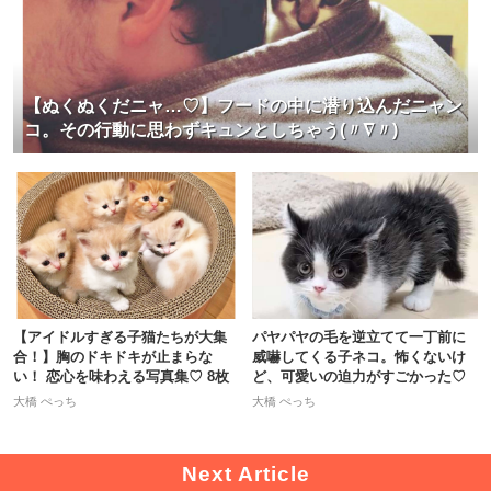
【ぬくぬくだニャ…♡】フードの中に潜り込んだニャン
コ。その行動に思わずキュンとしちゃう(〃∇〃)
【アイドルすぎる子猫たちが大集
パヤパヤの毛を逆立てて一丁前に
合！】胸のドキドキが止まらな
威嚇してくる子ネコ。怖くないけ
い！ 恋心を味わえる写真集♡ 8枚
ど、可愛いの迫力がすごかった♡
大橋 ぺっち
大橋 ぺっち