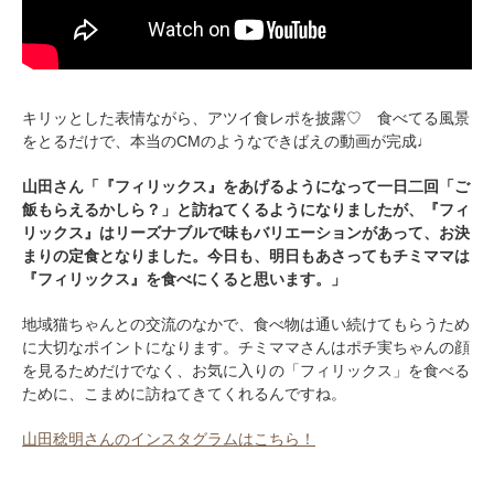
pecodogs
pecocats
キリッとした表情ながら、アツイ食レポを披露♡ 食べてる風景
いぬ部をフォロー
ねこ部をフォロー
をとるだけで、本当のCMのようなできばえの動画が完成♩
山田さん「『フィリックス』をあげるようになって一日二回「ご
アプリをダウンロードする
飯もらえるかしら？」と訪ねてくるようになりましたが、『フィ
リックス』はリーズナブルで味もバリエーションがあって、お決
まりの定食となりました。今日も、明日もあさってもチミママは
『フィリックス』を食べにくると思います。」
地域猫ちゃんとの交流のなかで、食べ物は通い続けてもらうため
に大切なポイントになります。チミママさんはポチ実ちゃんの顔
を見るためだけでなく、お気に入りの「フィリックス」を食べる
ために、こまめに訪ねてきてくれるんですね。
山田稔明さんのインスタグラムはこちら！