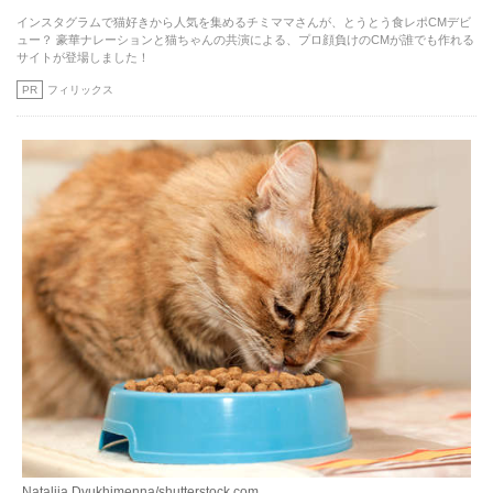
インスタグラムで猫好きから人気を集めるチミママさんが、とうとう食レポCMデビ
ュー？ 豪華ナレーションと猫ちゃんの共演による、プロ顔負けのCMが誰でも作れる
サイトが登場しました！
PR
フィリックス
Nataliia Dvukhimenna/shutterstock.com