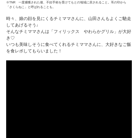
※TNR 一度捕獲された後、不妊手術を受けてもとの地域に戻されること。耳の印から
「さくらねこ」と呼ばれることも。
時々、娘の顔を見にくるチミママさんに、山田さんもよくご馳走
してあげるそう♩
そんなチミママさんは「フィリックス やわらかグリル」が大好
き♡
いつも美味しそうに食べてくれるチミママさんに、大好きなご飯
を食レポしてもらいました！
PECOアプリをダウンロード済みの方
アプリで開く
閉じる