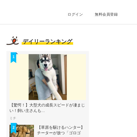
ログイン
無料会員登録
デイリーランキング
1
【驚愕！】大型犬の成長スピードが凄まじ
い！飼い主さんも...
ミチ
【草原を駆けるハンター】
2
チーターが放つ「ゴロゴ