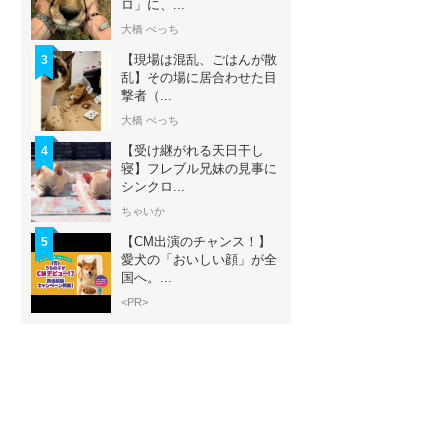
ロ」に、...
大橋 ぺっち
【現場は混乱、ごはんが散
3
乱】その場に居合わせた目
撃者（...
大橋 ぺっち
【受け継がれる天日干し
4
寝】フレブル兄妹の見事に
シンクロ...
ちゃいか
【CM出演のチャンス！】
5
愛犬の「おいしい顔」が全
国へ。...
<PR>