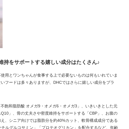
維持をサポートする嬉しい成分はたくさん♪
不使用とワンちゃんが食事する上で必要ないものは何もいれていま
いフードは多々ありますが、DHCではさらに嬉しい成分をプラ
「不飽和脂肪酸 オメガ9・オメガ6・オメガ3」、いきいきとした元
Q10」、骨の丈夫さや密度維持をサポートする「CBP」、お腹の
え、シニア向けでは脂肪分を約40%カット、軟骨構成成分である
セチルグルコサミン」「プロテオグリカン」を配合するなど、年齢