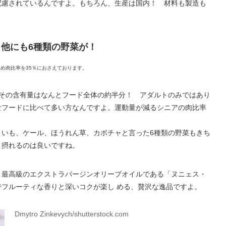
配慮されているんですよ。もちろん、生産は国内！ 材料も製造も
、他にも6種類の野菜が！
め肉比率を35％におさえております。
、その含有量はなんとフード全体の約半分！ アダルトのみではあり
なフードに比べて多い方なんですよ。運動量が減るシニアの肉比率
まいも、ケール、ほうれん草、カボチャと言った6種類の野菜もきち
く摂れるのは良いですね。
、最高級のエクストラバージンオリーブオイルである「ヌニェス・
フルーティな香りと深いコクが楽し める、贅沢な逸品ですよ。
Dmytro Zinkevych/shutterstock.com