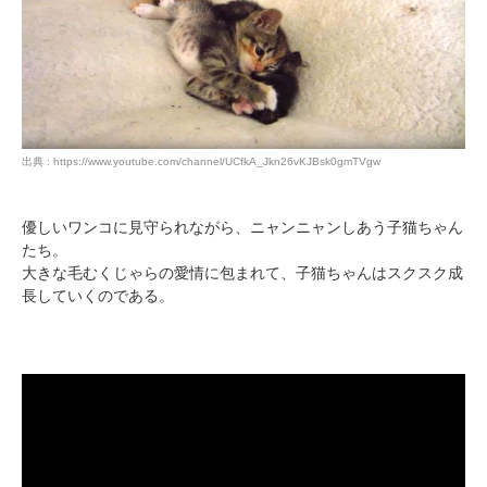
出典 : https://www.youtube.com/channel/UCfkA_Jkn26vKJBsk0gmTVgw
優しいワンコに見守られながら、ニャンニャンしあう子猫ちゃん
たち。
大きな毛むくじゃらの愛情に包まれて、子猫ちゃんはスクスク成
長していくのである。