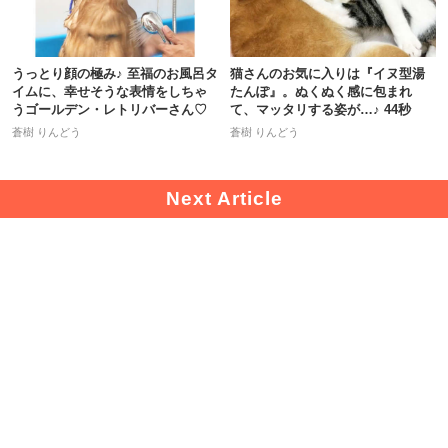
うっとり顔の極み♪ 至福のお風呂タ
猫さんのお気に入りは『イヌ型湯
イムに、幸せそうな表情をしちゃ
たんぽ』。ぬくぬく感に包まれ
うゴールデン・レトリバーさん♡
て、マッタリする姿が…♪ 44秒
蒼樹 りんどう
蒼樹 りんどう
Facebo
Twitter
Instagra
HOME
運営会社
お問い合わせ
よくある質問
ok リン
リンク
m リン