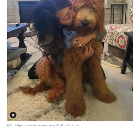
出典 : https://www.instagram.com/p/BQf5jX1BXKo/