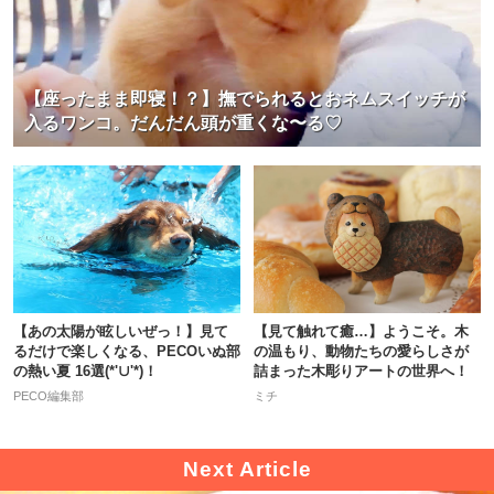
【座ったまま即寝！？】撫でられるとおネムスイッチが
入るワンコ。だんだん頭が重くな〜る♡
【あの太陽が眩しいぜっ！】見て
【見て触れて癒…】ようこそ。木
るだけで楽しくなる、PECOいぬ部
の温もり、動物たちの愛らしさが
の熱い夏 16選(*'∪'*)！
詰まった木彫りアートの世界へ！
PECO編集部
ミチ