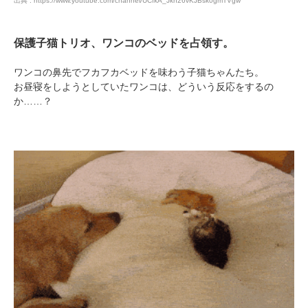
出典 : https://www.youtube.com/channel/UCfkA_Jkn26vKJBsk0gmTVgw
保護子猫トリオ、ワンコのベッドを占領す。
ワンコの鼻先でフカフカベッドを味わう子猫ちゃんたち。
お昼寝をしようとしていたワンコは、どういう反応をするの
か……？