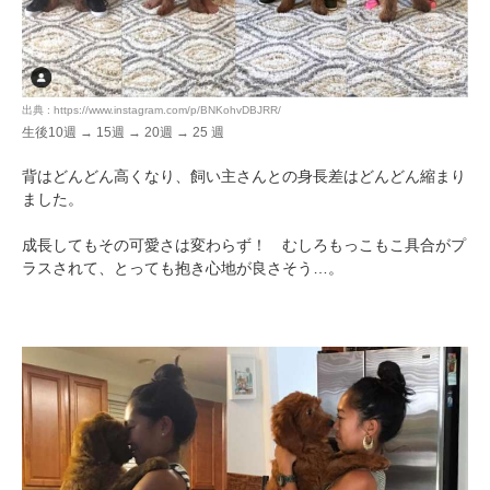
出典 : https://www.instagram.com/p/BNKohvDBJRR/
生後10週 → 15週 → 20週 → 25 週
背はどんどん高くなり、飼い主さんとの身長差はどんどん縮まり
ました。
成長してもその可愛さは変わらず！ むしろもっこもこ具合がプ
ラスされて、とっても抱き心地が良さそう…。