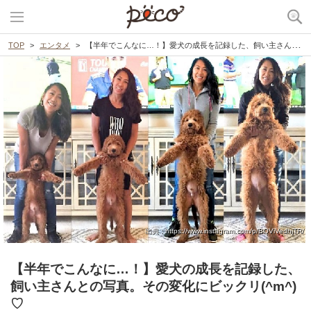
TOP
エンタメ
【半年でこんなに…！】愛犬の成長を記録した、飼い主さんとの写真。その変化にビックリ(^m^)♡
出典 : https://www.instagram.com/p/BQViVedhjTR/
【半年でこんなに…！】愛犬の成長を記録した、
飼い主さんとの写真。その変化にビックリ(^m^)
♡