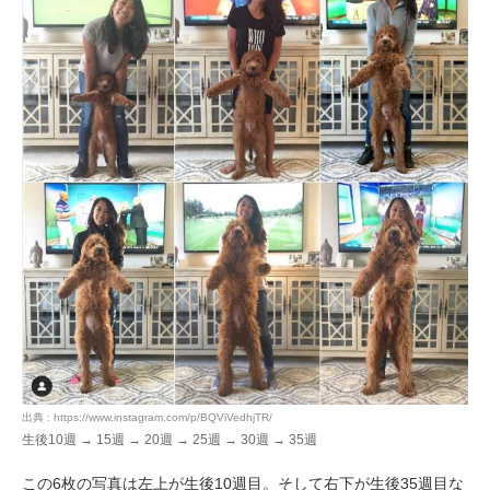
出典 : https://www.instagram.com/p/BQViVedhjTR/
生後10週 → 15週 → 20週 → 25週 → 30週 → 35週
この6枚の写真は左上が生後10週目。そして右下が生後35週目な