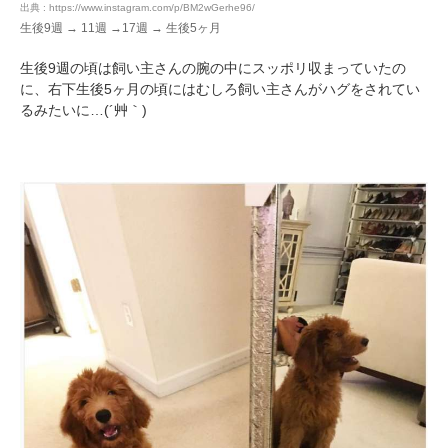
出典 : https://www.instagram.com/p/BM2wGerhe96/
生後9週 → 11週 →17週 → 生後5ヶ月
生後9週の頃は飼い主さんの腕の中にスッポリ収まっていたの
に、右下生後5ヶ月の頃にはむしろ飼い主さんがハグをされてい
るみたいに…(´艸｀)