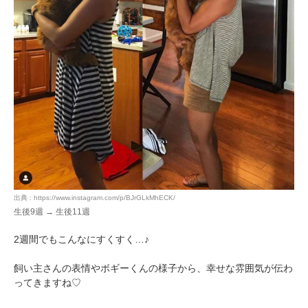
出典 : https://www.instagram.com/p/BJrGLkMhECK/
生後9週 → 生後11週
2週間でもこんなにすくすく…♪
飼い主さんの表情やボギーくんの様子から、幸せな雰囲気が伝わ
ってきますね♡