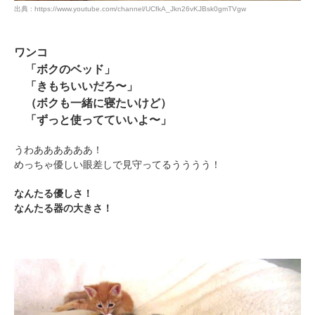
出典 : https://www.youtube.com/channel/UCfkA_Jkn26vKJBsk0gmTVgw
ワンコ
「ボクのベッド」
「きもちいいだろ〜」
（ボクも一緒に寝たいけど）
「ずっと使ってていいよ〜」
うわああああああ！
めっちゃ優しい眼差しで見守ってるうううう！
なんたる優しさ！
なんたる器の大きさ！