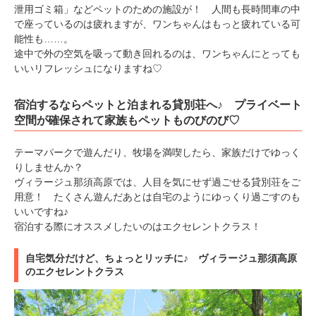
泄用ゴミ箱」などペットのための施設が！ 人間も長時間車の中
で座っているのは疲れますが、ワンちゃんはもっと疲れている可
能性も……。
途中で外の空気を吸って動き回れるのは、ワンちゃんにとっても
いいリフレッシュになりますね♡
宿泊するならペットと泊まれる貸別荘へ♪ プライベート
空間が確保されて家族もペットものびのび♡
テーマパークで遊んだり、牧場を満喫したら、家族だけでゆっく
りしませんか？
ヴィラージュ那須高原では、人目を気にせず過ごせる貸別荘をご
用意！ たくさん遊んだあとは自宅のようにゆっくり過ごすのも
いいですね♪
宿泊する際にオススメしたいのはエクセレントクラス！
PECOアプリをダウンロード済みの方
自宅気分だけど、ちょっとリッチに♪ ヴィラージュ那須高原
のエクセレントクラス
アプリで開く
閉じる