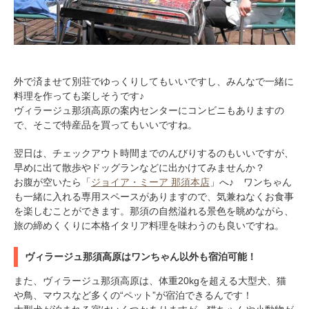
外で済ませて別荘でゆっくりしてもいいですし、みんなで一緒に
料理を作っても楽しそうです♪
ヴィラージュ那須高原の案内センターにコンビニもありますの
で、そこで特産品を買ってもいいですね。
翌日は、チェックアウト時間までのんびりするのもいいですが、
早めに出て散歩やドッグランなどに出かけてみませんか？
お腹が空いたら「
ジョイア・ミーア 那須本店
」へ♪ ワンちゃん
も一緒に入れる専用スペースがありますので、気兼ねなくお食事
を楽しむことができます。那須の自然溢れる景色を眺めながら、
旅の締めくくりに本格イタリア料理を味わうのも良いですね。
ヴィラージュ那須高原はワンちゃん以外も宿泊可能！
また、ヴィラージュ那須高原は、体重20kgを超える大型犬、猫
や鳥、マウスなど多くの“ペット”が宿泊できるんです！