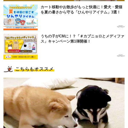
カート移動やお散歩がもっと快適に！愛犬・愛猫
を夏の暑さから守る「ひんやりアイテム」3選！
<PR>
うちの子がCMに！？「＃カブニョロとメディファ
ス」キャンペーン第1弾開催！
<PR>
こちらもオススメ