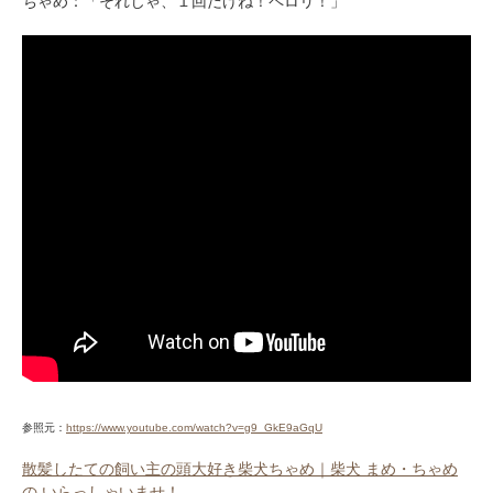
ちゃめ：「それじゃ、１回だけね！ペロリ！」
アプリをダウンロードする
参照元：
https://www.youtube.com/watch?v=g9_GkE9aGqU
散髪したての飼い主の頭大好き柴犬ちゃめ｜柴犬 まめ・ちゃめ
の いらっしゃいませ！