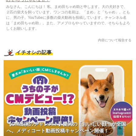
みなさん、こんにちは！ 私、まめ田ちゃめ助と申します。大の犬好きで、
２匹の柴犬を飼っています。ワンコの名前は、「まめ」と「ちゃめ」。とも
に、男の子。YouTubeに多数の柴犬動画を投稿しています。チャンネル名
は「まめ田ちゃめ助」。また、アメブロもやっていますので、そちらもよろ
しくお願いします。
内容について報告する
イチオシの記事
<PR>
【CM出演のチャンス！】愛犬の「おいしい顔」が全国
へ。メディコート動画投稿キャンペーン開催！