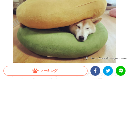
出典 : https://www.instagram.com
マーキング
【柴犬、マカロンになるの巻】ふわふわクッショ
ンがお気に入りの柴犬が、とっても可愛いこと
Facebookシェア
Twitterシェア
LINE
に…♡ 7枚
2022.03.23 update
大橋 ぺっち
ご紹介するのは、柴犬のおっとり女子
おさめちゃん
です。