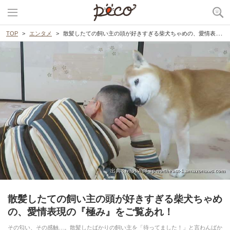
TOP
エンタメ
散髪したての飼い主の頭が好きすぎる柴犬ちゃめの、愛情表現の『極み』をご覧あれ！
出典 : https://s3-ap-northeast-1.amazonaws.com
散髪したての飼い主の頭が好きすぎる柴犬ちゃめ
の、愛情表現の『極み』をご覧あれ！
その匂い、その感触…。散髪したばかりの飼い主を「待ってました！」と言わんばか