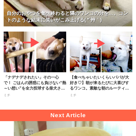
自分のおやつを食べ終わると隣のワンコの分を…。コン
トのような結末に笑いがこみ上げる( *´艸｀)
「ナデナデされたい」その一心
【食べちゃいたいくらいパパが大
で！ ごはんの誘惑にも負けない“熱
好き♡】朝が来るたびに大喜びす
～い想い”を全力投球する柴犬さん
るワンコ。素敵な朝のルーティン
♪
とは？
ミチ
ミチ