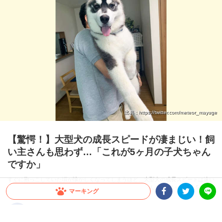
出典 : https://twitter.com/meteor_mayuge
【驚愕！】大型犬の成長スピードが凄まじい！飼
い主さんも思わず…「これが5ヶ月の子犬ちゃん
ですか」
すぐに抱っこしていた頃が懐かしくなってしまうほど、大型犬の成長スピードは速い
もの。今回は、飼い主さんも驚いたシベリアンハスキーさんの生後1ヶ月から5ヶ月
マーキング
の成長をご覧ください♪
Facebookシェア
Twitterシェア
LINE
2026.07.22 update
ミチ