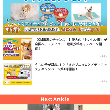
<PR>
【ひんやりアイテムプレゼント】夏のおでかけどう過ご
す？愛犬・愛猫のひんやり対策アンケート実施中！
【CM出演のチャンス！】愛犬の「おいしい顔」が
全国へ。メディコート動画投稿キャンペーン開
催！
<PR>
うちの子がCMに！？「＃カブニョロとメディファ
ス」キャンペーン第1弾開催！
<PR>