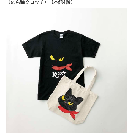
〈のら猫クロッチ〉【本館4階】