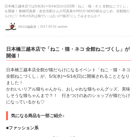
日本橋三越本店では5/3(水)〜5/14(日)の12日間「ねこ・猫・ネコ 全館ねこづくし」
を開催！ 動物写真家・岩合光昭さんの写真展やPECO NEKO館をはじめ、全館猫だ
らけに♡ 今年の5月は猫でいっぱいの“猫月”にしてみませんか？
2017.05.02 update
PECO編集部
日本橋三越本店で「ねこ・猫・ネコ 全館ねこづくし」が
開催！
日本橋三越本店全館が猫だらけになるイベント「ねこ・猫・ネコ
全館ねこづくし」が、5/3(水)〜5/14(日)に開催されることとなり
ました！
かわいいリアル猫ちゃんから、おしゃれな猫ちゃんグッズ、美味
しそうな猫ちゃんまで？！ 行きつけのあのショップが猫だらけ
になっているかも♡
気になる商品を一部ご紹介♪
■ファッション系