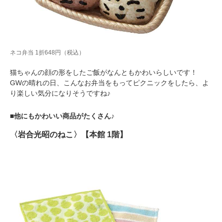
PECOアプリをダウンロード済みの方
アプリで開く
ネコ弁当 1折648円（税込）
閉じる
猫ちゃんの顔の形をしたご飯がなんともかわいらしいです！
GWの晴れの日、こんなお弁当をもってピクニックをしたら、よ
り楽しい気分になりそうですね♪
■他にもかわいい商品がたくさん♪
pecodogs
pecocats
〈岩合光昭のねこ〉【本館 1階】
いぬ部をフォロー
ねこ部をフォロー
アプリをダウンロードする