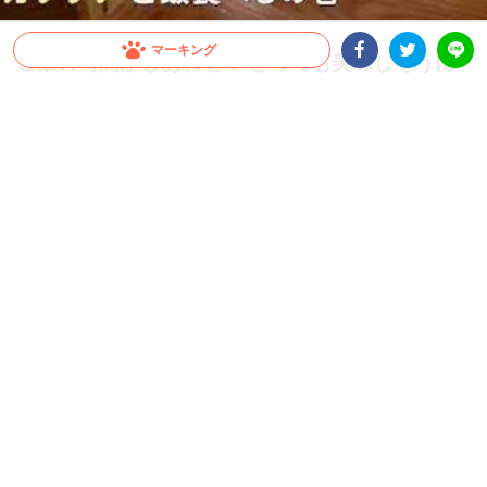
マーキング
ご飯の時間がしあわせ♡ とっても美味しそうに
ムシャムシャするカワウソが可愛すぎた…！
Facebookシェア
Twitterシェア
LINE
2017.08.07 update
小早川 薫
水辺で暮らす動物、カワウソ。
愛らしい表情に、くねくねと動く柔らかい体…そんな部分がとて
も可愛く、見ているだけで思わずキュンッとなってしまいます♡
特に食事風景は堪りません…！ とある方と一緒に暮らす『ア
ンコ』ちゃん。この子の食べる姿を見れば、カワウソの虜になっ
てしまうかも…(*´﹃｀*)
むしゃむしゃむしゃ