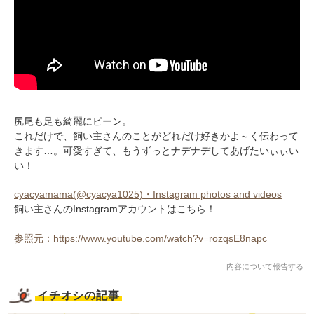
尻尾も足も綺麗にピーン。
これだけで、飼い主さんのことがどれだけ好きかよ～く伝わって
きます…。可愛すぎて、もうずっとナデナデしてあげたいぃぃい
い！
cyacyamama(@cyacya1025)・Instagram photos and videos
飼い主さんのInstagramアカウントはこちら！
PECOアプリをダウンロード済みの方
参照元：https://www.youtube.com/watch?v=rozqsE8napc
アプリで開く
内容について報告する
閉じる
イチオシの記事