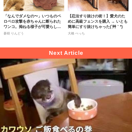
「なんでダメなの〜」いつものペ
【忍法すり抜けの術！】愛犬のた
ロペロ攻撃を赤ちゃんに断られた
めに高級フェンスを購入 → いとも
ワンコ。拗ねる様子が可愛らしか
簡単にすり抜けちゃった(´艸｀*)
った♡
蒼樹 りんどう
大橋 ぺっち