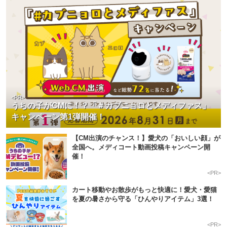
pecodogs
pecocats
いぬ部をフォロー
ねこ部をフォロー
<PR>
アプリをダウンロードする
うちの子がCMに！？「＃カブニョロとメディファス」
キャンペーン第1弾開催！
【CM出演のチャンス！】愛犬の「おいしい顔」が
全国へ。メディコート動画投稿キャンペーン開
催！
<PR>
カート移動やお散歩がもっと快適に！愛犬・愛猫
を夏の暑さから守る「ひんやりアイテム」3選！
<PR>