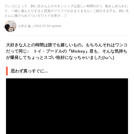
ワンコにとって、飼い主さんとのスキンシップは楽しい時間の1つ。抱きしめられた
り、一緒に遊んだりすると尻尾のフリフリが止まりません♪ ご紹介する子も、飼い主
さんに撫でられてついカワイイ仕草が…♡
2021.07.04 update
小早川 薫
大好きな人との時間は誰でも嬉しいもの。もちろんそれはワンコ
だって同じ♪ トイ・プードルの『Mickey』君も、そんな気持ち
が爆発してちょっとスゴい恰好になっちゃいました(/ω＼)
思わず真っすぐに…