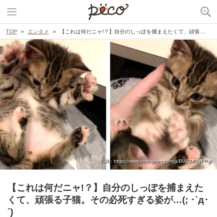
TOP
エンタメ
【これは何だニャ!？】自分のしっぽを捕まえたくて、頑張る子猫。その必死すぎる姿が…(; ･`д･´)
出典 : https://www.instagram.com/p/BUV240glFPg/
【これは何だニャ!？】自分のしっぽを捕まえた
くて、頑張る子猫。その必死すぎる姿が…(; ･`д･
´)