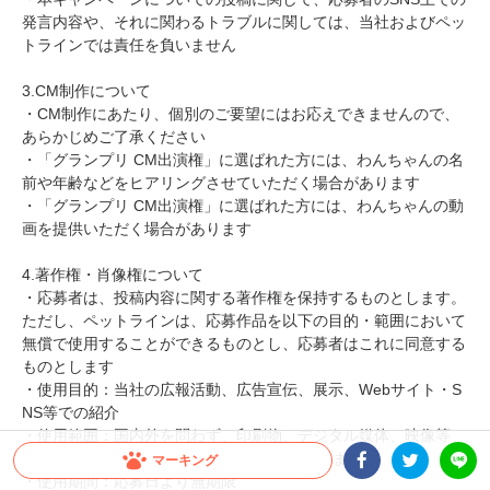
発言内容や、それに関わるトラブルに関しては、当社およびペッ
トラインでは責任を負いません
3.CM制作について
・CM制作にあたり、個別のご要望にはお応えできませんので、
あらかじめご了承ください
・「グランプリ CM出演権」に選ばれた方には、わんちゃんの名
前や年齢などをヒアリングさせていただく場合があります
・「グランプリ CM出演権」に選ばれた方には、わんちゃんの動
画を提供いただく場合があります
4.著作権・肖像権について
・応募者は、投稿内容に関する著作権を保持するものとします。
ただし、ペットラインは、応募作品を以下の目的・範囲において
無償で使用することができるものとし、応募者はこれに同意する
ものとします
・使用目的：当社の広報活動、広告宣伝、展示、Webサイト・S
NS等での紹介
・使用範囲：国内外を問わず、印刷物、デジタル媒体、映像等
（著作権法第27条および第28条の権利を含みます）
マーキング
・使用期間：応募日より無期限