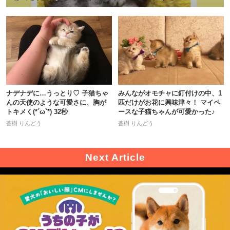
ナデナデに…うっとり♡ 子猫ちゃ
みんながオモチャに釘付けの中、1
んの天使のような可愛さに、胸が
匹だけがお花に興味津々！ マイペ
トキメく(*´ω`*) 32秒
ースな子猫ちゃんが可愛かった♪
蒼樹 りんどう
蒼樹 りんどう