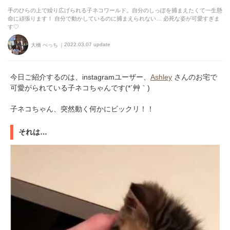
手のひらの上で繰り広げられる子ネコワールド。自分のしっぽを捕まえたくて一生懸
命に頑張ります！ 自分で動かしているのに捕まえられない… 必死な姿が可愛すぎま
す♡
2022.03.07 update
大橋 ぺっち
今日ご紹介するのは、instagramユーザー、
Ashley
さんのお宅で
可愛がられている子ネコちゃんです(*´艸｀)
子ネコちゃん、突然動く何かにビックリ！！
それは…