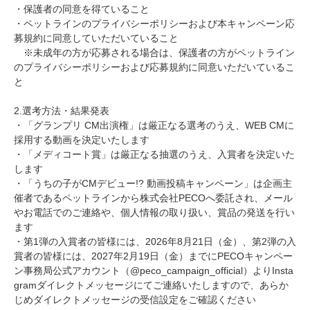
・保護者の同意を得ていること
・ペットラインのプライバシーポリシーおよび本キャンペーン応
募規約に同意していただいていること
※未成年の方が応募される場合は、保護者の方がペットライン
のプライバシーポリシーおよび応募規約に同意いただいているこ
と
2.選考方法・結果発表
・「グランプリ CM出演権」は厳正なる選考のうえ、WEB CMに
採用する動画を決定いたします
・「メディコート賞」は厳正なる抽選のうえ、入賞者を決定いた
します
・「うちの子がCMデビュー!? 動画投稿キャンペーン」は企画主
催者であるペットラインから株式会社PECOへ委託され、メール
やお電話でのご連絡や、個人情報の取り扱い、賞品の発送を行い
ます
・第1弾の入賞者の皆様には、2026年8月21日（金）、第2弾の入
賞者の皆様には、2027年2月19日（金）までにPECOキャンペー
ン事務局公式アカウント（@peco_campaign_official）よりInsta
gramダイレクトメッセージにてご連絡いたしますので、あらか
じめダイレクトメッセージの受信設定をご確認ください