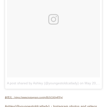
A post shared by Ashley (@youngestoldcatlady)
on
May 20, 2017 at 9:47pm PDT
参照元：https://www.instagram.com/p/BUV240glFPg/
Ashley(@youngestoldcatlady)・Instagram photos and videos