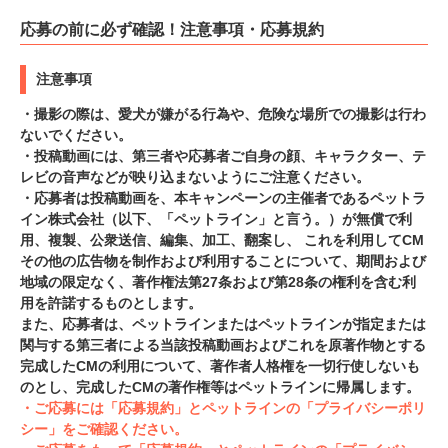
応募の前に必ず確認！注意事項・応募規約
注意事項
・撮影の際は、愛犬が嫌がる行為や、危険な場所での撮影は行わ
ないでください。
・投稿動画には、第三者や応募者ご自身の顔、キャラクター、テ
レビの音声などが映り込まないようにご注意ください。
・応募者は投稿動画を、本キャンペーンの主催者であるペットラ
イン株式会社（以下、「ペットライン」と言う。）が無償で利
用、複製、公衆送信、編集、加工、翻案し、 これを利用してCM
その他の広告物を制作および利用することについて、期間および
地域の限定なく、著作権法第27条および第28条の権利を含む利
用を許諾するものとします。
また、応募者は、ペットラインまたはペットラインが指定または
関与する第三者による当該投稿動画およびこれを原著作物とする
完成したCMの利用について、著作者人格権を一切行使しないも
のとし、完成したCMの著作権等はペットラインに帰属します。
・ご応募には「応募規約」とペットラインの「プライバシーポリ
シー」をご確認ください。