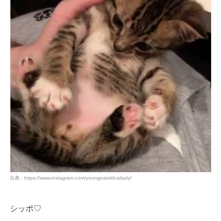
出典 : https://www.instagram.com/youngestoldcatlady/
シッポ♡