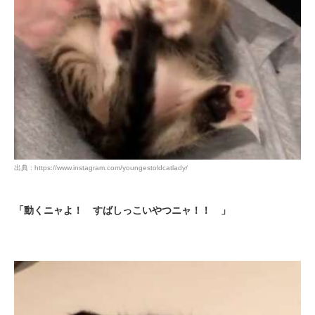
出典 : https://www.instagram.com/youngestoldcatlady/
「動くニャよ！ すばしっこいやつニャ！！ 」