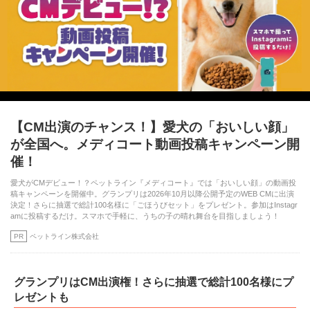
【CM出演のチャンス！】愛犬の「おいしい顔」
が全国へ。メディコート動画投稿キャンペーン開
催！
愛犬がCMデビュー！？ペットライン『メディコート』では「おいしい顔」の動画投
稿キャンペーンを開催中。グランプリは2026年10月以降公開予定のWEB CMに出演
決定！さらに抽選で総計100名様に「ごほうびセット」をプレゼント。参加はInstagr
amに投稿するだけ。スマホで手軽に、うちの子の晴れ舞台を目指しましょう！
PR
ペットライン株式会社
グランプリはCM出演権！さらに抽選で総計100名様にプ
レゼントも