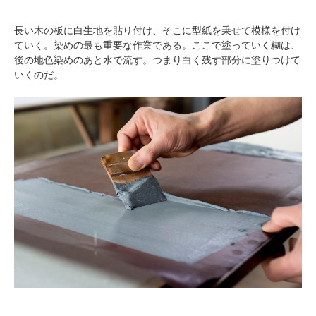
長い木の板に白生地を貼り付け、そこに型紙を乗せて模様を付け
pecodogs
pecocats
ていく。染めの最も重要な作業である。ここで塗っていく糊は、
いぬ部をフォロー
ねこ部をフォロー
後の地色染めのあと水で流す。つまり白く残す部分に塗りつけて
いくのだ。
アプリをダウンロードする