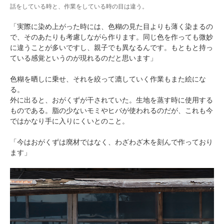
話をしている時と、作業をしている時の目は違う。
「実際に染め上がった時には、色糊の見た目よりも薄く染まるの
で、そのあたりも考慮しながら作ります。同じ色を作っても微妙
に違うことが多いですし、親子でも異なるんです。もともと持っ
ている感覚というのが現れるのだと思います」
色糊を晒しに乗せ、それを絞って漉していく作業もまた絵にな
る。
外に出ると、おがくずが干されていた。生地を蒸す時に使用する
ものである。脂の少ないモミやヒバが使われるのだが、これも今
ではかなり手に入りにくいとのこと。
「今はおがくずは廃材ではなく、わざわざ木を刻んで作っており
ます」