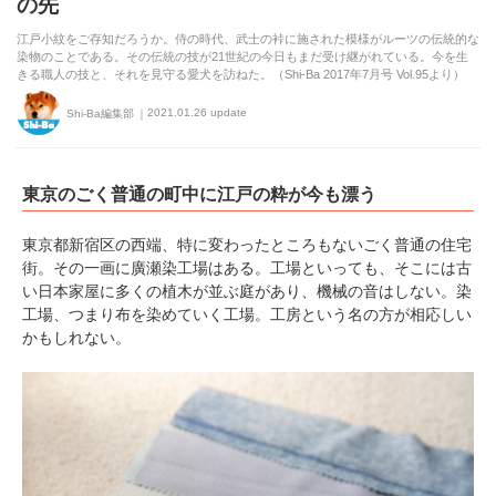
の先
江戸小紋をご存知だろうか。侍の時代、武士の裃に施された模様がルーツの伝統的な
染物のことである。その伝統の技が21世紀の今日もまだ受け継がれている。今を生
きる職人の技と、それを見守る愛犬を訪ねた。（Shi-Ba 2017年7月号 Vol.95より）
2021.01.26 update
Shi-Ba編集部
東京のごく普通の町中に江戸の粋が今も漂う
東京都新宿区の西端、特に変わったところもないごく普通の住宅
街。その一画に廣瀬染工場はある。工場といっても、そこには古
い日本家屋に多くの植木が並ぶ庭があり、機械の音はしない。染
工場、つまり布を染めていく工場。工房という名の方が相応しい
かもしれない。