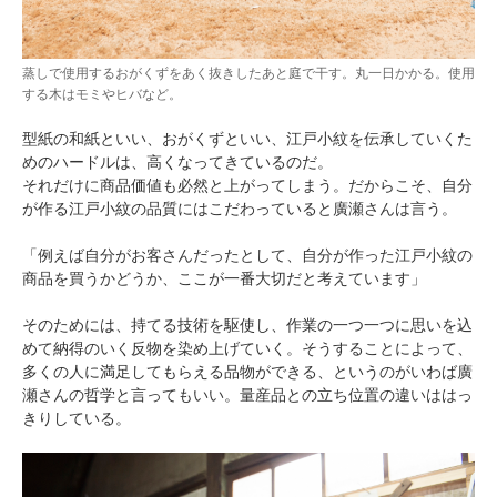
蒸しで使用するおがくずをあく抜きしたあと庭で干す。丸一日かかる。使用
する木はモミやヒバなど。
型紙の和紙といい、おがくずといい、江戸小紋を伝承していくた
めのハードルは、高くなってきているのだ。
それだけに商品価値も必然と上がってしまう。だからこそ、自分
が作る江戸小紋の品質にはこだわっていると廣瀬さんは言う。
「例えば自分がお客さんだったとして、自分が作った江戸小紋の
商品を買うかどうか、ここが一番大切だと考えています」
そのためには、持てる技術を駆使し、作業の一つ一つに思いを込
めて納得のいく反物を染め上げていく。そうすることによって、
多くの人に満足してもらえる品物ができる、というのがいわば廣
瀬さんの哲学と言ってもいい。量産品との立ち位置の違いははっ
きりしている。