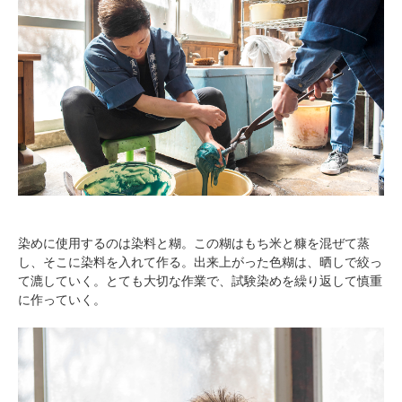
染めに使用するのは染料と糊。この糊はもち米と糠を混ぜて蒸
し、そこに染料を入れて作る。出来上がった色糊は、晒しで絞っ
て漉していく。とても大切な作業で、試験染めを繰り返して慎重
に作っていく。