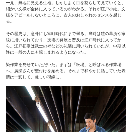
一見、無地に見える生地。しかしよく目を凝らして見ていくと、
細かい文様が全体に入っているのがわかる。それが江戸小紋。文
様をアピールしないところに、古人のおしゃれのセンスを感じ
る。
その歴史は、意外にも室町時代にまで遡る。当時は鎧の革所や家
紋に用いられており、技術の発展と普及は江戸時代に入ってか
ら。江戸初期は武士の裃などの礼装に用いられていたが、中期以
降は一般の人にも親しまれるようになった。
染作業を見せていただいた。まずは「板場」と呼ばれる作業場
へ。廣瀬さんが型付けを始める。それまで和やかに話していた表
情は一変して、厳しい視線に。