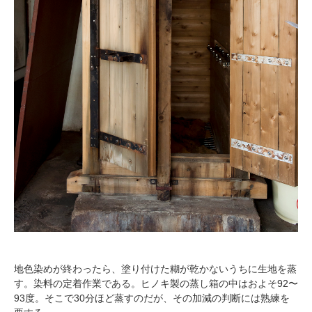
地色染めが終わったら、塗り付けた糊が乾かないうちに生地を蒸
す。染料の定着作業である。ヒノキ製の蒸し箱の中はおよそ92〜
93度。そこで30分ほど蒸すのだが、その加減の判断には熟練を