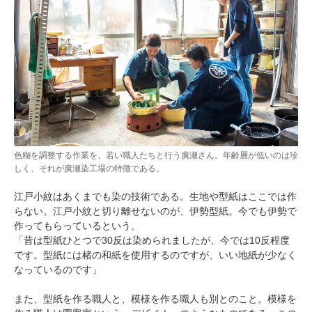
色糊を調整する作業を、若い職人たちと行う廣瀬さん。年齢層が低いのは珍
しく、それが廣瀬染工場の特徴である。
江戸小紋はあくまでも染の技術である。生地や型紙はここでは作
らない。江戸小紋と切り離せないのが、伊勢型紙。今でも伊勢で
作ってもらっているという。
「昔は型紙ひとつで30反は染められましたが、今では10反程度
です。型紙には楮の和紙を使用するのですが、いい地紙が少なく
なっているのです」
また、型紙を作る職人と、模様を作る職人も別とのこと。模様を