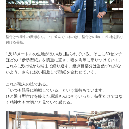
型付け作業中の廣瀬さん。上に並んでいるのは、型付けの時に白生地を貼り
付ける長板。
1反13メートルの生地が長い板に貼られている。そこに50センチ
ほどの「伊勢型紙」を慎重に置き、糊を均等に塗りつけていく。
これを1反の端から端まで繰り返す。継ぎ目部分は当然ずれがな
いよう、さらに鋭い眼差しで型紙を合わせていく。
これが職人の技である。
「いつも限界に挑戦している、という気持ちでいます」
ひと通り型付けを終えた廣瀬さんはそういった。技術だけではな
く精神力も大切だと見ていて感じる。