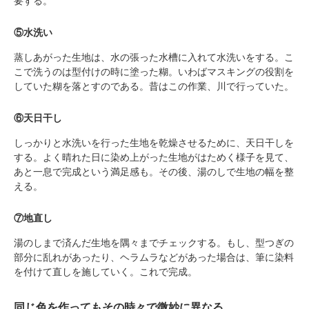
要する。
⑤水洗い
蒸しあがった生地は、水の張った水槽に入れて水洗いをする。こ
こで洗うのは型付けの時に塗った糊。いわばマスキングの役割を
していた糊を落とすのである。昔はこの作業、川で行っていた。
⑥天日干し
しっかりと水洗いを行った生地を乾燥させるために、天日干しを
する。よく晴れた日に染め上がった生地がはためく様子を見て、
あと一息で完成という満足感も。その後、湯のしで生地の幅を整
える。
⑦地直し
湯のしまで済んだ生地を隅々までチェックする。もし、型つぎの
部分に乱れがあったり、ヘラムラなどがあった場合は、筆に染料
を付けて直しを施していく。これで完成。
同じ色を作ってもその時々で微妙に異なる