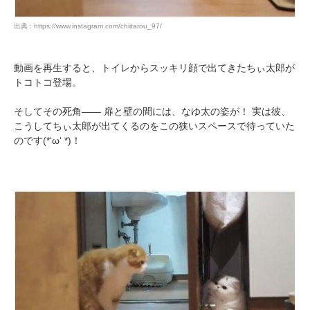
出典 : https://www.instagram.com/chiitarou_97/
動画を再生すると、トイレからスッキリ顔で出てきたちぃ太郎が
トコトコ登場。
そしてその死角―― 扉と壁の間には、なゆ太の姿が！ 実は彼、
こうしてちぃ太郎が出てくるのをこの狭いスペースで待っていた
のです(*‘ω‘ *)！