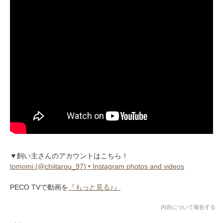
▼飼い主さんのアカウントはこちら！
tomomi (@chiitarou_97) • Instagram photos and videos
PECO TVで動画を
『もっと見る♪』
内容について報告する