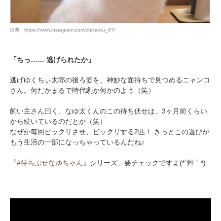
アプリをダウンロードする
出典 : https://www.instagram.com/chiitarou_97/
「ちっ…… 逃げられたか」
逃げゆくちぃ太郎の後ろ姿を、神妙な面持ちで見つめるニャンコ
さん。何だかまるで時代劇か何かのよう（笑）
飼い主さん曰く、なゆ太くんのこの待ち伏せは、3ヶ月前くらい
から続いているのだとか（笑）
なぜか毎回ビックリさせ、ビックリする2匹！ きっとこの遊びが
もう生活の一部になっちゃっているんだね♪
『
#待ちぶせなゆちゃん
』シリーズ、要チェックですよ(*´艸｀*)