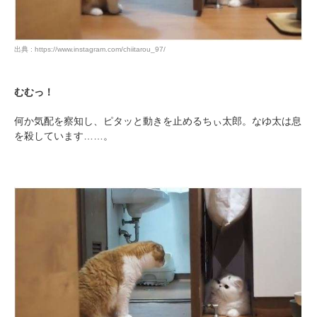
出典 : https://www.instagram.com/chiitarou_97/
むむっ！
何か気配を察知し、ピタッと動きを止めるちぃ太郎。なゆ太は息
を殺しています……。