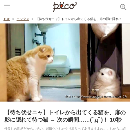
TOP
エンタメ
【待ち伏せニャ】トイレから出てくる猫を、扉の影に隠れて待つ猫 → 次の瞬間……(ﾟдﾟ)！ 10秒
出典 : https://www.instagram.com/chiitarou_97/
【待ち伏せニャ】トイレから出てくる猫を、扉の
影に隠れて待つ猫 → 次の瞬間……(ﾟдﾟ)！ 10秒
仲良しの間柄だからこその、習慣化されたやり取りってありますよね。これからご紹