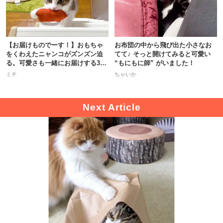
【お届けものでーす！】おもちゃ
お布団の中から飛び出た小さなお
をくわえたニャンコがズンズン迫
てて♪ そっと開けてみると可愛い
る。可愛さも一緒にお届けする3秒
“もにもに師” がいました！
間♡
ミチ
ちゃいか