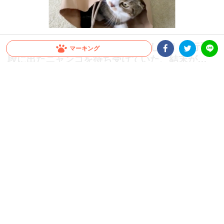
お兄ちゃんが入っている袋が羨ましい！ 強行手
マーキング
段に出たニャンコを待ち受けていた、結末が…
Facebookシェア
Twitterシェア
LINE
(｀；ω；´)
人が遊んでいるものって魅力的に見えるもの。それは人間だけでなく、動物も同じで
す。兄ニャンコが遊んでいる袋が欲しくなった弟ニャンコ(ΦωΦ) どうしても手に入
れたい弟ニャンコは強行手段に！！しかし袋はつぶれてしまい……
2022.03.04 update
大橋 ぺっち
ご紹介するのは、
@yayoi89さん
と暮らす、うずらちゃんとタラ
ちゃんの仲良し兄弟です♪