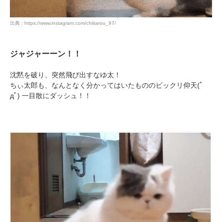
出典 : https://www.instagram.com/chiitarou_97/
ジャジャーーン！！
PECOアプリをダウンロード済みの方
沈黙を破り、突然飛び出すなゆ太！
アプリで開く
ちぃ太郎も、なんとなく分かってはいたもののビックリ仰天(ﾟ
дﾟ) 一目散にダッシュ！！
閉じる
pecodogs
pecocats
いぬ部をフォロー
ねこ部をフォロー