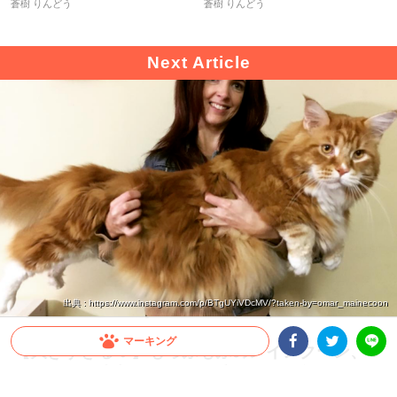
蒼樹 りんどう
蒼樹 りんどう
出典 : https://www.instagram.com/p/BTgUYiVDcMV/?taken-by=omar_mainecoon
マーキング
【大きすぎる♡】もっふもふのメインクーン、O
marくん。特大サイズの可愛さに目を奪われる
Facebookシェア
Twitterシェア
LINE
（11枚）