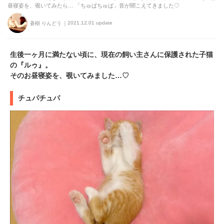
昼寝姿を、覗いてみたら… 「ちゅぱちゅぱ」音が聞こえてきました♡
2021.12.01 update
蒼樹 りんどう
生後一ヶ月に満たない頃に、現在の飼い主さんに保護された子猫
の『ルゥ』。
そのお昼寝姿を、覗いてみました…♡
チュパチュパ