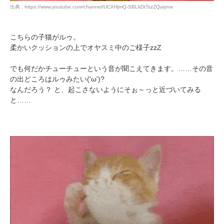
出典 : https://www.youtube.com/channel/UCXHjmQ-SBLkDtTszZQaiynw
こちらの子猫がルゥ。
柔かいクッションの上でオヤスミ中のご様子zzZ
でも何だかチューチューという音が聞こえてきます。……その音
の出どころはルゥみたい('ω')?
なんだろう？ と、起こさないようにそぉ～っと近づいてみる
と……