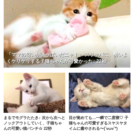
「ママの匂いがいっぱいだニャ！」 スリッパに、勢いよ
くケリケリする子猫ちゃんが可愛かった♪ 22秒
まるでモグラたたき♪ 次から次へと
目が覚めても…一瞬で二度寝♡ 子
ノックアウトしていく、子猫ちゃ
猫ちゃんの可愛すぎるスヤスヤタ
んの可愛い猫パンチ☆ 22秒
イムに癒やされる〜(´vωv`*)