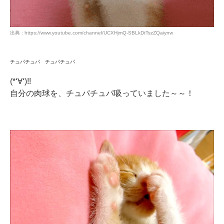
出典 : https://www.youtube.com/channel/UCXHjmQ-SBLkDtTszZQaiynw
チュパチュパ チュパチュパ
(*‘∀‘)!!
自分の肉球を、チュパチュパ吸っていました～～！