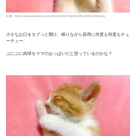
出典 : https://www.youtube.com/channel/UCXHjmQ-SBLkDtTszZQaiynw
小さなお口をカプっと開け、眠りながら器用に何度も何度もチュ
ーチュー。
ぷにぷに肉球をママのおっぱいだと思っているのかな？
PECOアプリをダウンロード済みの方
アプリで開く
閉じる