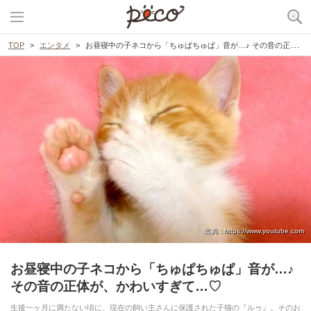
TOP
エンタメ
お昼寝中の子ネコから「ちゅぱちゅぱ」音が…♪ その音の正体が、かわいすぎて…♡
出典 : https://www.youtube.com
お昼寝中の子ネコから「ちゅぱちゅぱ」音が…♪
その音の正体が、かわいすぎて…♡
生後一ヶ月に満たない頃に、現在の飼い主さんに保護された子猫の『ルゥ』。そのお