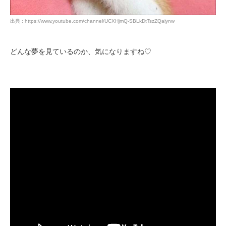
pecodogs
pecocats
出典 : https://www.youtube.com/channel/UCXHjmQ-SBLkDtTszZQaiynw
いぬ部をフォロー
ねこ部をフォロー
どんな夢を見ているのか、気になりますね♡
アプリをダウンロードする