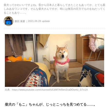
柴犬ってかわいいですよね。昔から日本人と暮らしてきたこともあってか、とても親
しみあるワンコです。そんな柴犬さんですが、時には無言の圧力でものをねだってく
ることもあり……。
2021.06.26 update
勝田 琢磨
出典 : https://www.youtube.com/channel/UCdW7At5en2caDOsmU_G7o1A
柴犬の「もこ」ちゃんが、じっとこっちを見つめてる……。