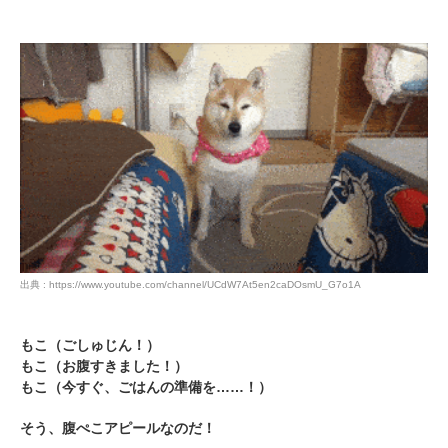
出典 : https://www.youtube.com/channel/UCdW7At5en2caDOsmU_G7o1A
もこ（ごしゅじん！）
もこ（お腹すきました！）
もこ（今すぐ、ごはんの準備を……！）
そう、腹ぺこアピールなのだ！