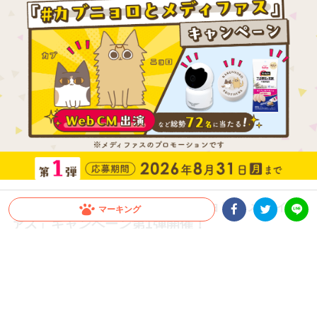
うちの子がCMに！？「＃カブニョロとメディフ
マーキング
ァス」キャンペーン第1弾開催！
Facebookシェア
Twitterシェア
LINE
1kg以上のメディファス、またはメディファスアドバンスの購入で、CM出演権や豪
華賞品が総勢72名に当たる！愛猫の下部尿路の健康ケアをしながら応募しよう！Inst
agramで動画を投稿、もしくは商品購入レシートで応募ができるよ！
PR
ペットライン株式会社