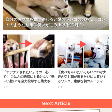
自分のおやつを食べ終わると隣のワンコの分を…。コン
トのような結末に笑いがこみ上げる( *´艸｀)
「ナデナデされたい」その一心
【食べちゃいたいくらいパパが大
で！ ごはんの誘惑にも負けない“熱
好き♡】朝が来るたびに大喜びす
～い想い”を全力投球する柴犬さん
るワンコ。素敵な朝のルーティン
♪
とは？
ミチ
ミチ