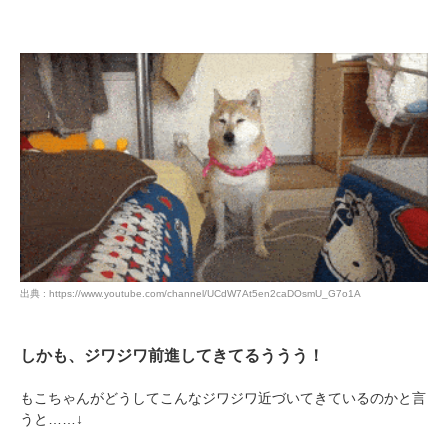
出典 : https://www.youtube.com/channel/UCdW7At5en2caDOsmU_G7o1A
しかも、ジワジワ前進してきてるううう！
もこちゃんがどうしてこんなジワジワ近づいてきているのかと言
うと……↓