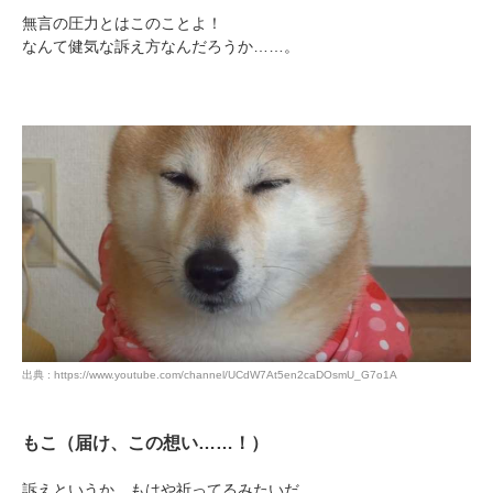
無言の圧力とはこのことよ！
なんて健気な訴え方なんだろうか……。
PECOアプリをダウンロード済みの方
アプリで開く
閉じる
出典 : https://www.youtube.com/channel/UCdW7At5en2caDOsmU_G7o1A
もこ（届け、この想い……！）
pecodogs
pecocats
訴えというか、もはや祈ってるみたいだ……。