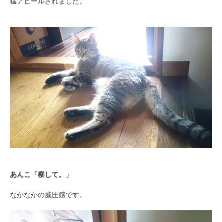
猛アピールされました。
PECOアプリをダウンロード済みの方
アプリで開く
閉じる
あんこ「察して。」
pecodogs
pecocats
いぬ部をフォロー
ねこ部をフォロー
なかなかの威圧感です。