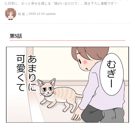
た日常に、ホッと幸せを感じる「猫がいるだけで」。描き下ろし連載です♡
2020.12.03 update
暁 龍
第5話