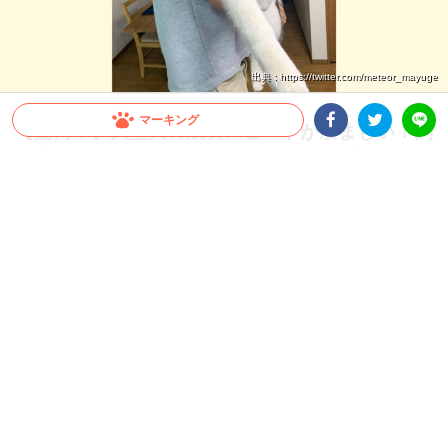
出典 : https://twitter.com/meteor_mayuge
マーキング
【驚愕！】大型犬の成長スピードが凄まじい！飼
い主さんも思わず…「これが5ヶ月の子犬ちゃん
Facebookシェア
Twitterシェア
LINE
ですか」
すぐに抱っこしていた頃が懐かしくなってしまうほど、大型犬の成長スピードは速い
もの。今回は、飼い主さんも驚いたシベリアンハスキーさんの生後1ヶ月から5ヶ月
の成長をご覧ください♪
2026.07.22 update
ミチ
“子犬” とは？？