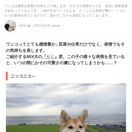
ワンコは感情を尻尾や仕草などで表します。でもその表情からでも、充分に喜怒哀楽
が伝わってくるんです。ご紹介するワンコさんも、と～っても表情が豊か！ 一つひ
とつの表情を見ているだけで、思わずこちらも笑顔になってしまいます。
2022.03.09 update
小早川 薫
ワンコってとても感情豊か♪ 尻尾や仕草だけでなく、表情でもそ
の気持ちを表します。
ご紹介するMIX犬の
『りく』
君。この子の様々な表情を見ている
と、いつの間にかその可愛さの虜になってしまうかも……？
ニッコニコ～