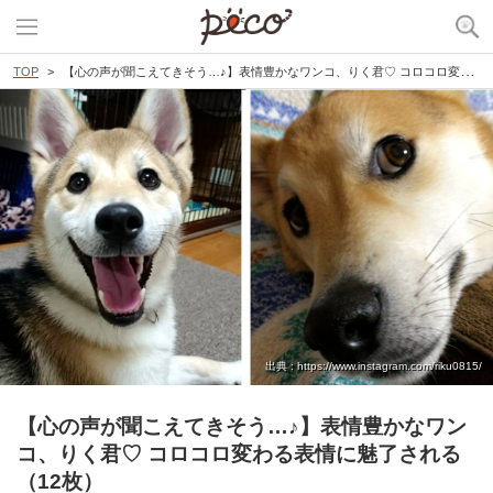
TOP
【心の声が聞こえてきそう…♪】表情豊かなワンコ、りく君♡ コロコロ変わる表情に魅了される（12枚）
出典 : https://www.instagram.com/riku0815/
【心の声が聞こえてきそう…♪】表情豊かなワン
コ、りく君♡ コロコロ変わる表情に魅了される
（12枚）