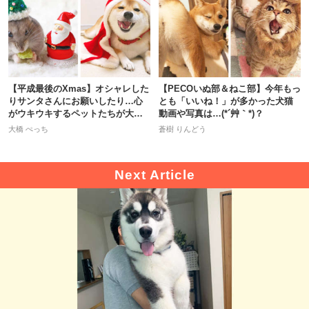
【平成最後のXmas】オシャレした
【PECOいぬ部＆ねこ部】今年もっ
りサンタさんにお願いしたり…心
とも「いいね！」が多かった犬猫
がウキウキするペットたちが大集
動画や写真は…(*´艸｀*)？
合♡
大橋 ぺっち
蒼樹 りんどう