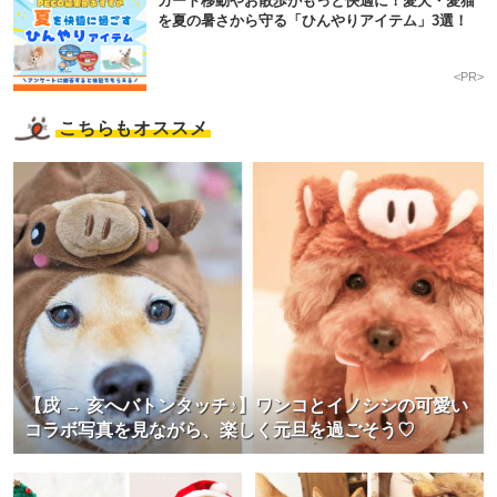
カート移動やお散歩がもっと快適に！愛犬・愛猫
を夏の暑さから守る「ひんやりアイテム」3選！
<PR>
こちらもオススメ
【戌 → 亥へバトンタッチ♪】ワンコとイノシシの可愛い
コラボ写真を見ながら、楽しく元旦を過ごそう♡