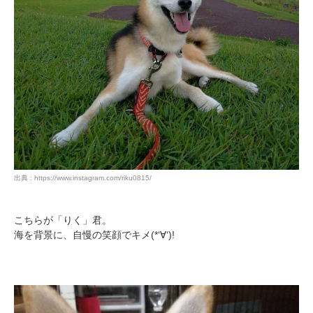
出典 : https://www.instagram.com/riku0815/
こちらが「りく」君。
海を背景に、自慢の笑顔でキメ(*‘∀‘)!