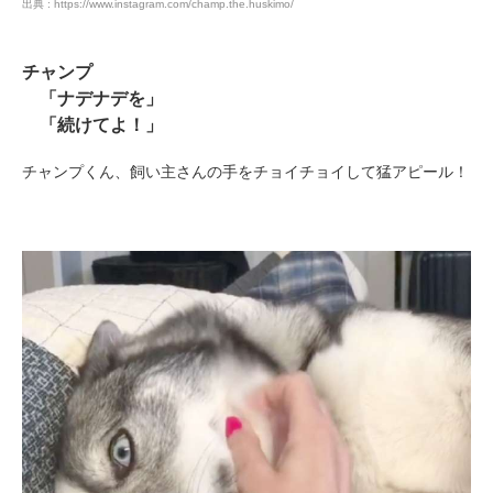
出典 : https://www.instagram.com/champ.the.huskimo/
PECOアプリをダウンロード済みの方
チャンプ
アプリで開く
「ナデナデを」
「続けてよ！」
閉じる
チャンプくん、飼い主さんの手をチョイチョイして猛アピール！
pecodogs
pecocats
いぬ部をフォロー
ねこ部をフォロー
アプリをダウンロードする