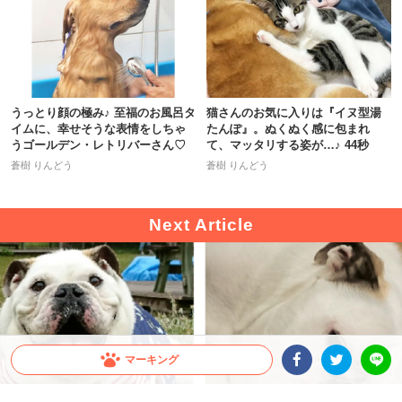
うっとり顔の極み♪ 至福のお風呂タ
猫さんのお気に入りは『イヌ型湯
イムに、幸せそうな表情をしちゃ
たんぽ』。ぬくぬく感に包まれ
うゴールデン・レトリバーさん♡
て、マッタリする姿が…♪ 44秒
蒼樹 りんどう
蒼樹 りんどう
マーキング
Facebookシェア
Twitterシェア
LINE