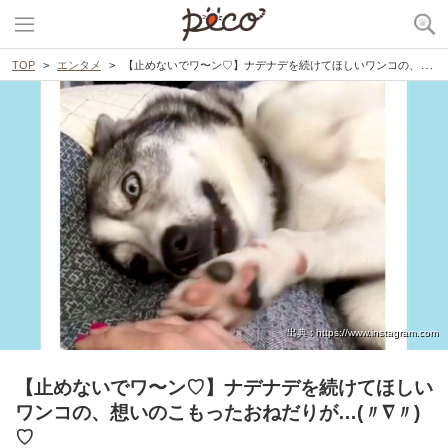
TOP
エンタメ
【止めないでワ〜ン♡】ナデナデを続けてほしいワンコの、想いのこもったおねだりが…(〃∇〃)♡
出典 : https://www.instagram.com
【止めないでワ〜ン♡】ナデナデを続けてほしい
ワンコの、想いのこもったおねだりが…(〃∇〃)
♡