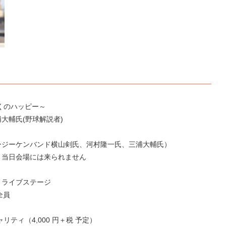
くのハッピー～
大輔氏(野球解説者)
ージーケンバンド横山剣氏、河村隆一氏、三浦大輔氏）
、当日会場には来られません
」ライブステージ
全員
ティ（4,000 円＋税 予定）