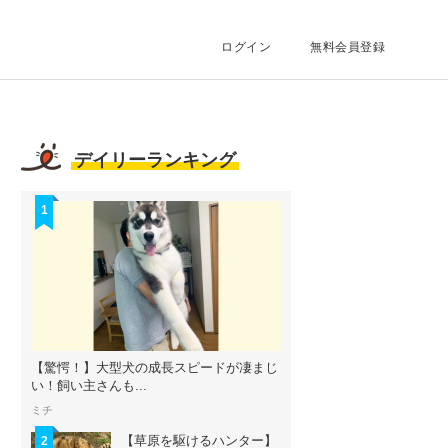
ログイン
無料会員登録
デイリーランキング
1
【驚愕！】大型犬の成長スピードが凄まじ
い！飼い主さんも...
ミチ
【草原を駆けるハンター】
2