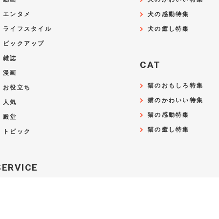
エンタメ
犬の感動特集
ライフスタイル
犬の癒し特集
ピックアップ
雑誌
CAT
漫画
猫のおもしろ特集
お役立ち
猫のかわいい特集
人気
猫の感動特集
殿堂
猫の癒し特集
トピック
SERVICE
動物医療センターPeco
PecoCare
hotto