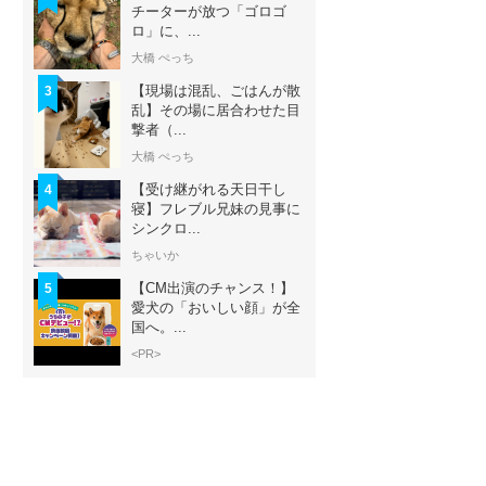
チーターが放つ「ゴロゴ
ロ」に、...
大橋 ぺっち
【現場は混乱、ごはんが散
3
乱】その場に居合わせた目
撃者（...
大橋 ぺっち
【受け継がれる天日干し
4
寝】フレブル兄妹の見事に
シンクロ...
ちゃいか
【CM出演のチャンス！】
5
愛犬の「おいしい顔」が全
国へ。...
<PR>