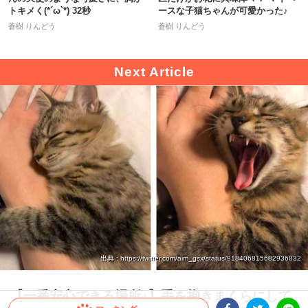
トキメく(*´ω`*) 32秒
ースな子猫ちゃんが可愛かった♪
蒼樹 りんどう
蒼樹 りんどう
出典 : https://twitter.com/aim_gsx/status/918406815682936832
【一番安心できる場所♪】手を抱きまくらにして