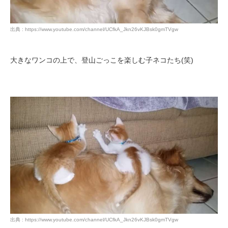
出典 : https://www.youtube.com/channel/UCfkA_Jkn26vKJBsk0gmTVgw
大きなワンコの上で、登山ごっこを楽しむ子ネコたち(笑)
出典 : https://www.youtube.com/channel/UCfkA_Jkn26vKJBsk0gmTVgw