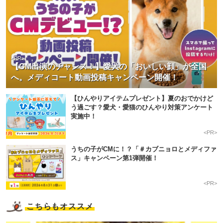
<PR>
【CM出演のチャンス！】愛犬の「おいしい顔」が全国
へ。メディコート動画投稿キャンペーン開催！
【ひんやりアイテムプレゼント】夏のおでかけど
う過ごす？愛犬・愛猫のひんやり対策アンケート
実施中！
<PR>
うちの子がCMに！？「＃カブニョロとメディファ
ス」キャンペーン第1弾開催！
<PR>
こちらもオススメ