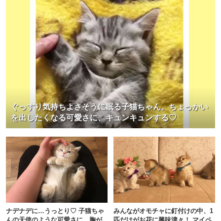
ぐっすり気持ちよさそうに眠る子猫ちゃん。ちょっかい
を出したくなる可愛さに、キュンキュンする♡
ナデナデに…うっとり♡ 子猫ちゃ
みんながオモチャに釘付けの中、1
んの天使のような可愛さに、胸が
匹だけがお花に興味津々！ マイペ