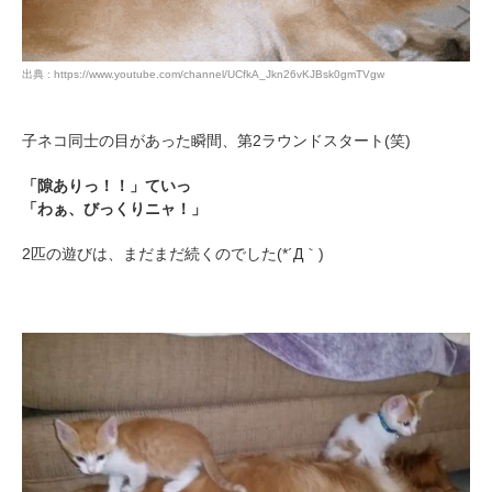
出典 : https://www.youtube.com/channel/UCfkA_Jkn26vKJBsk0gmTVgw
pecodogs
pecocats
いぬ部をフォロー
ねこ部をフォロー
子ネコ同士の目があった瞬間、第2ラウンドスタート(笑)
「隙ありっ！！」ていっ
アプリをダウンロードする
「わぁ、びっくりニャ！」
2匹の遊びは、まだまだ続くのでした(*´Д｀)