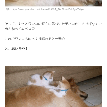
出典 : https://www.youtube.com/channel/UCfkA_Jkn26vKJBsk0gmTVgw
そして、やっとワンコの存在に気づいた子ネコが、さりげなくご
めんねのペロペロ♡
これでワンコもゆっくり眠れると一安心……
と、思いきや！！
PECOアプリをダウンロード済みの方
アプリで開く
閉じる