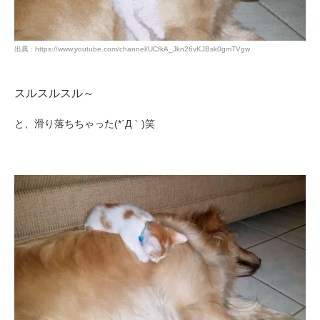
出典 : https://www.youtube.com/channel/UCfkA_Jkn26vKJBsk0gmTVgw
スルスルスル～
と、滑り落ちちゃった(*´Д｀)笑