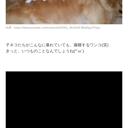
出典 : https://www.youtube.com/channel/UCfkA_Jkn26vKJBsk0gmTVgw
子ネコたちがこんなに暴れていても、爆睡するワンコ(笑)
きっと、いつものことなんでしょうね(*´ω`)