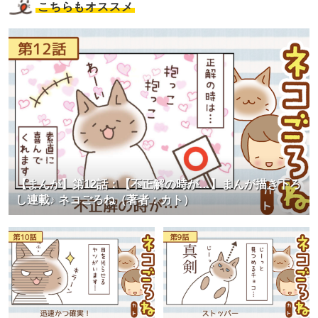
こちらもオススメ
【まんが】第12話：【不正解の時が…】まんが描き下ろ
し連載♪ ネコごろね（著者：カト）