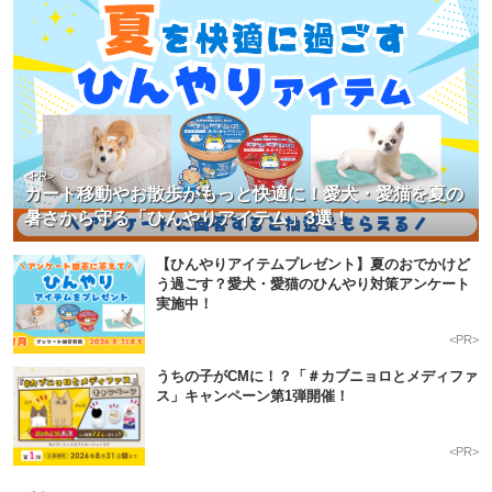
<PR>
カート移動やお散歩がもっと快適に！愛犬・愛猫を夏の
暑さから守る「ひんやりアイテム」3選！
【ひんやりアイテムプレゼント】夏のおでかけど
う過ごす？愛犬・愛猫のひんやり対策アンケート
実施中！
<PR>
うちの子がCMに！？「＃カブニョロとメディファ
ス」キャンペーン第1弾開催！
<PR>