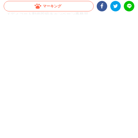
マーキング
◼︎問い合わせ先
メディコート動画投稿キャンペーン事務局
Facebookシェア
Twitterシェア
LINE
メール：campaign@peco-japan.com
※本キャンペーンの運営事務局業務は、ペットライン株式会社よ
り株式会社PECOに委託しています
うちの子もCMデビューのチャンス！？
たくさんのご応募お待ちしております！
@petline_dogs
内容について報告する