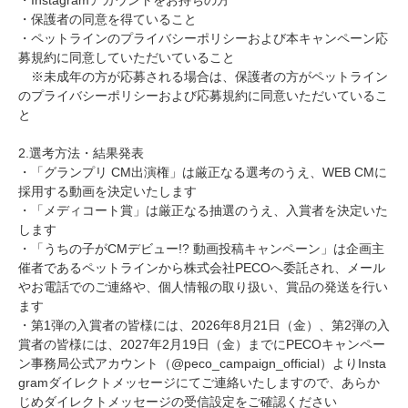
・Instagramアカウントをお持ちの方
・保護者の同意を得ていること
・ペットラインのプライバシーポリシーおよび本キャンペーン応
募規約に同意していただいていること
※未成年の方が応募される場合は、保護者の方がペットライン
のプライバシーポリシーおよび応募規約に同意いただいているこ
と
2.選考方法・結果発表
・「グランプリ CM出演権」は厳正なる選考のうえ、WEB CMに
採用する動画を決定いたします
・「メディコート賞」は厳正なる抽選のうえ、入賞者を決定いた
します
・「うちの子がCMデビュー!? 動画投稿キャンペーン」は企画主
催者であるペットラインから株式会社PECOへ委託され、メール
やお電話でのご連絡や、個人情報の取り扱い、賞品の発送を行い
ます
・第1弾の入賞者の皆様には、2026年8月21日（金）、第2弾の入
賞者の皆様には、2027年2月19日（金）までにPECOキャンペー
ン事務局公式アカウント（@peco_campaign_official）よりInsta
gramダイレクトメッセージにてご連絡いたしますので、あらか
じめダイレクトメッセージの受信設定をご確認ください