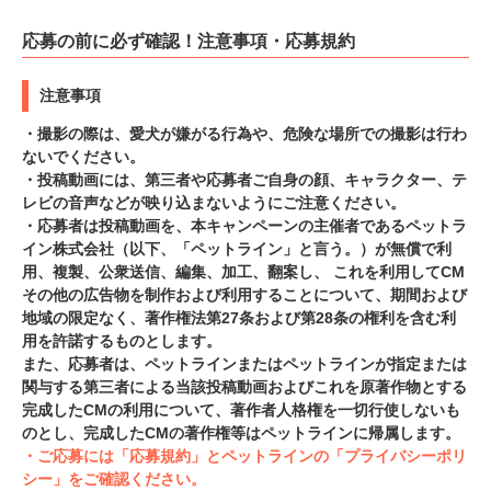
応募の前に必ず確認！注意事項・応募規約
注意事項
・撮影の際は、愛犬が嫌がる行為や、危険な場所での撮影は行わ
ないでください。
・投稿動画には、第三者や応募者ご自身の顔、キャラクター、テ
レビの音声などが映り込まないようにご注意ください。
・応募者は投稿動画を、本キャンペーンの主催者であるペットラ
イン株式会社（以下、「ペットライン」と言う。）が無償で利
用、複製、公衆送信、編集、加工、翻案し、 これを利用してCM
その他の広告物を制作および利用することについて、期間および
地域の限定なく、著作権法第27条および第28条の権利を含む利
用を許諾するものとします。
また、応募者は、ペットラインまたはペットラインが指定または
関与する第三者による当該投稿動画およびこれを原著作物とする
完成したCMの利用について、著作者人格権を一切行使しないも
のとし、完成したCMの著作権等はペットラインに帰属します。
・ご応募には「応募規約」とペットラインの「プライバシーポリ
シー」をご確認ください。