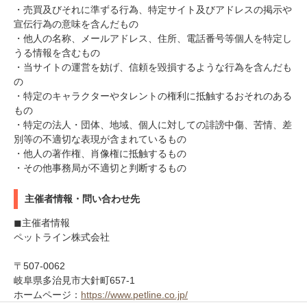
・売買及びそれに準ずる行為、特定サイト及びアドレスの掲示や
宣伝行為の意味を含んだもの
・他人の名称、メールアドレス、住所、電話番号等個人を特定し
うる情報を含むもの
・当サイトの運営を妨げ、信頼を毀損するような行為を含んだも
の
・特定のキャラクターやタレントの権利に抵触するおそれのある
もの
・特定の法人・団体、地域、個人に対しての誹謗中傷、苦情、差
別等の不適切な表現が含まれているもの
・他人の著作権、肖像権に抵触するもの
・その他事務局が不適切と判断するもの
主催者情報・問い合わせ先
◼︎主催者情報
ペットライン株式会社
〒507-0062
岐阜県多治見市大針町657-1
ホームページ：
https://www.petline.co.jp/