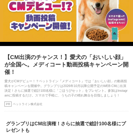
【CM出演のチャンス！】愛犬の「おいしい顔」
が全国へ。メディコート動画投稿キャンペーン開
催！
愛犬がCMデビュー！？ペットライン『メディコート』では「おいしい顔」の動画投
稿キャンペーンを開催中。グランプリは2026年10月以降公開予定のWEB CMに出演
決定！さらに抽選で総計100名様に「ごほうびセット」をプレゼント。参加はInstagr
amに投稿するだけ。スマホで手軽に、うちの子の晴れ舞台を目指しましょう！
PR
ペットライン株式会社
グランプリはCM出演権！さらに抽選で総計100名様にプ
レゼントも