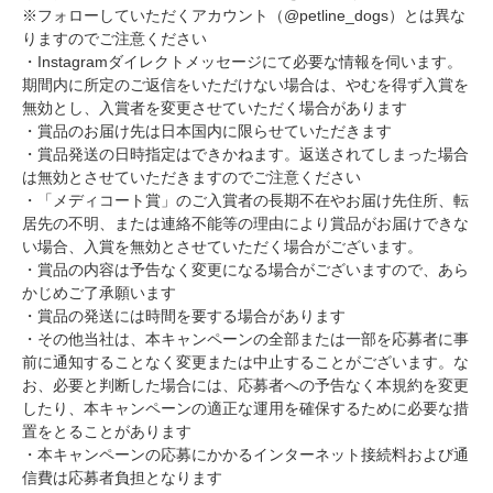
※フォローしていただくアカウント（@petline_dogs）とは異な
りますのでご注意ください
・Instagramダイレクトメッセージにて必要な情報を伺います。
期間内に所定のご返信をいただけない場合は、やむを得ず入賞を
無効とし、入賞者を変更させていただく場合があります
・賞品のお届け先は日本国内に限らせていただきます
・賞品発送の日時指定はできかねます。返送されてしまった場合
は無効とさせていただきますのでご注意ください
・「メディコート賞」のご入賞者の長期不在やお届け先住所、転
居先の不明、または連絡不能等の理由により賞品がお届けできな
い場合、入賞を無効とさせていただく場合がございます。
・賞品の内容は予告なく変更になる場合がございますので、あら
かじめご了承願います
・賞品の発送には時間を要する場合があります
・その他当社は、本キャンペーンの全部または一部を応募者に事
前に通知することなく変更または中止することがございます。な
お、必要と判断した場合には、応募者への予告なく本規約を変更
したり、本キャンペーンの適正な運用を確保するために必要な措
置をとることがあります
・本キャンペーンの応募にかかるインターネット接続料および通
信費は応募者負担となります