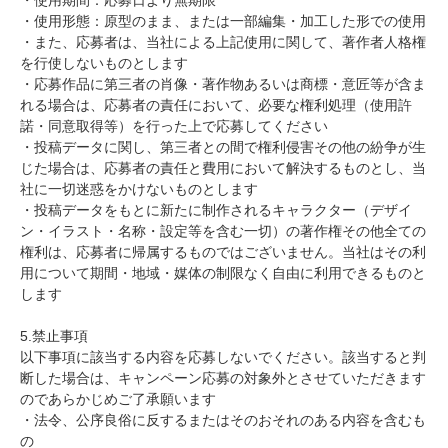
・使用期間：応募日より無期限
・使用形態：原型のまま、または一部編集・加工した形での使用
・また、応募者は、当社による上記使用に関して、著作者人格権
を行使しないものとします
・応募作品に第三者の肖像・著作物あるいは商標・意匠等が含ま
れる場合は、応募者の責任において、必要な権利処理（使用許
諾・同意取得等）を行った上で応募してください
・投稿データに関し、第三者との間で権利侵害その他の紛争が生
じた場合は、応募者の責任と費用において解決するものとし、当
社に一切迷惑をかけないものとします
・投稿データをもとに新たに制作されるキャラクター（デザイ
ン・イラスト・名称・設定等を含む一切）の著作権その他全ての
権利は、応募者に帰属するものではございません。当社はその利
用について期間・地域・媒体の制限なく自由に利用できるものと
します
5.禁止事項
以下事項に該当する内容を応募しないでください。該当すると判
断した場合は、キャンペーン応募の対象外とさせていただきます
のであらかじめご了承願います
・法令、公序良俗に反するまたはそのおそれのある内容を含むも
の