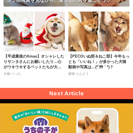
コラボ写真を見ながら、楽しく元旦を過ごそう♡
【平成最後のXmas】オシャレした
【PECOいぬ部＆ねこ部】今年もっ
りサンタさんにお願いしたり…心
とも「いいね！」が多かった犬猫
がウキウキするペットたちが大集
動画や写真は…(*´艸｀*)？
合♡
大橋 ぺっち
蒼樹 りんどう