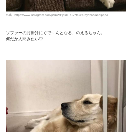
出典 : https://www.instagram.com/p/BXVPjqkHTb2/?taken-by=corknoelpapa
ソファーの肘掛けにぐで～んとなる、のえるちゃん。
何だか人間みたい♡