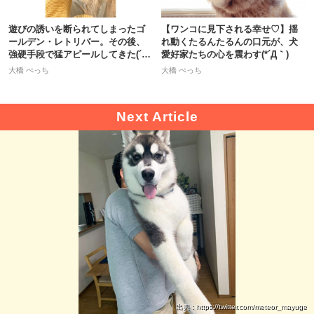
遊びの誘いを断られてしまったゴ
【ワンコに見下される幸せ♡】揺
ールデン・レトリバー。その後、
れ動くたるんたるんの口元が、犬
強硬手段で猛アピールしてきた(´Д
愛好家たちの心を震わす(*´Д｀)
｀)♡
大橋 ぺっち
大橋 ぺっち
出典 : https://twitter.com/meteor_mayuge