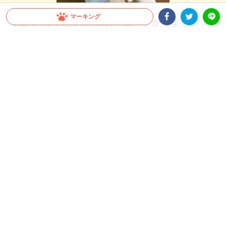
マーキング
【驚愕！】大型犬の成長スピードが凄まじい！飼
い主さんも思わず…「これが5ヶ月の子犬ちゃん
Facebookシェア
Twitterシェア
LINE
ですか」
すぐに抱っこしていた頃が懐かしくなってしまうほど、大型犬の成長スピードは速い
もの。今回は、飼い主さんも驚いたシベリアンハスキーさんの生後1ヶ月から5ヶ月
の成長をご覧ください♪
2026.07.22 update
ミチ
“子犬” とは？？