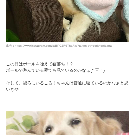
出典 : https://www.instagram.com/p/BPC2R6ThaFa/?taken-by=corknoelpapa
この日はボールを咥えて寝落ち！？
ボールで遊んでいる夢でも見ているのかなぁ(*´▽｀)
そして、後ろにいるこるくちゃんは普通に寝ているのかなぁと思
いきや