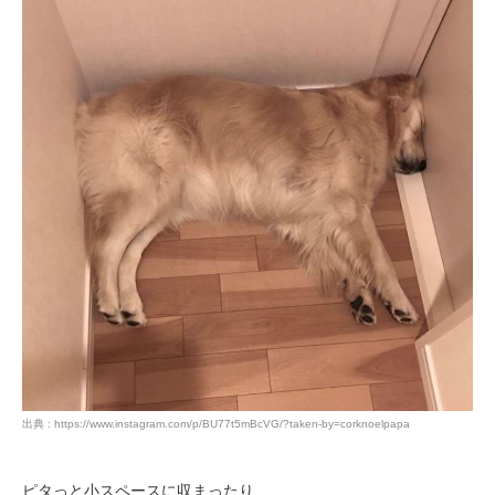
PECOアプリをダウンロード済みの方
アプリで開く
閉じる
pecodogs
pecocats
いぬ部をフォロー
ねこ部をフォロー
出典 : https://www.instagram.com/p/BU77t5mBcVG/?taken-by=corknoelpapa
アプリをダウンロードする
ピタっと小スペースに収まったり、