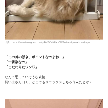
出典 : https://www.instagram.com/p/BVECe9AhbCM/?taken-by=corknoelpapa
「この首の傾き、ポイントなのよね～」
「一番楽なの」
「こだわりだワン♡」
なんて思っていそうな表情。
飼い主さん曰く、どこでもリラックスしちゃうんだとか♪