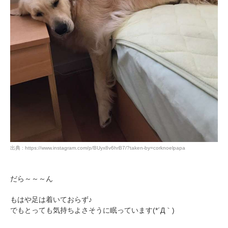
出典 : https://www.instagram.com/p/BUyx8v6hrB7/?taken-by=corknoelpapa
だら～～～ん
もはや足は着いておらず♪
でもとっても気持ちよさそうに眠っています(*´Д｀)