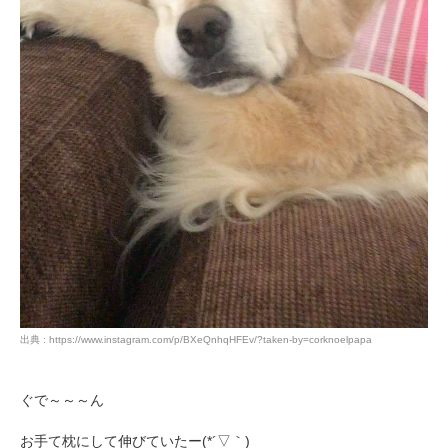
出典 : https://www.instagram.com/p/BXeQnhqHFEv/?taken-by=corknoelpapa
ぐで～～～ん
お手て枕にして伸びていたー(*´▽｀)