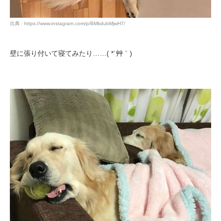
出典 : https://www.instagram.com/p/BMkdubMjwH7/
壁に張り付いて寝てみたり……( *´艸｀)