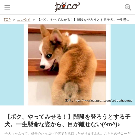
TOP
エンタメ
【ボク、やってみせる！】階段を登ろうとする子犬。一生懸命な姿から、目が離せない(^m^)♪
出典 : https://www.instagram.com/cobeethecorgi/
【ボク、やってみせる！】階段を登ろうとする子
犬。一生懸命な姿から、目が離せない(^m^)♪
子犬ちゃんって、好奇心たっぷりで何でも挑戦したがりますよね。こちらの子コーギ