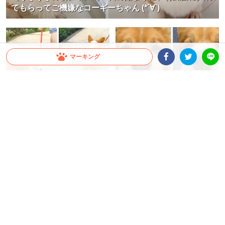
てもらってご機嫌なコーギーちゃん (*´∀`)
マーキング
Facebookシェア
Twitterシェア
LINE
【おしりの誘惑】プリプリお尻を
舌をペロッとさせるコーギーちゃ
振って歩くコーギーさん！ 自然と
ん。このあと、飼い主さんが舌に
後を追いかけたくなる♡
さわると…かわいい反応が♡
大橋 ぺっち
勝田 琢磨