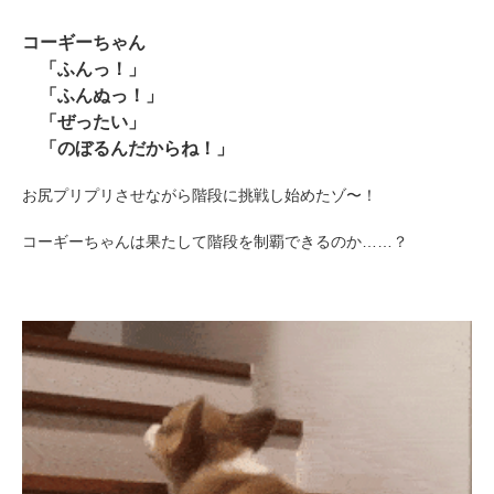
コーギーちゃん
「ふんっ！」
「ふんぬっ！」
「ぜったい」
PECOアプリをダウンロード済みの方
「のぼるんだからね！」
アプリで開く
お尻プリプリさせながら階段に挑戦し始めたゾ〜！
閉じる
コーギーちゃんは果たして階段を制覇できるのか……？
pecodogs
pecocats
いぬ部をフォロー
ねこ部をフォロー