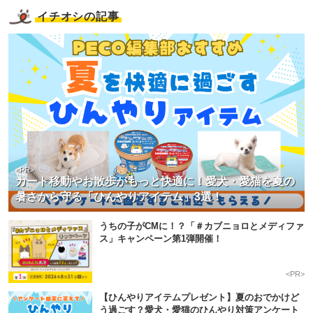
イチオシの記事
<PR>
カート移動やお散歩がもっと快適に！愛犬・愛猫を夏の
暑さから守る「ひんやりアイテム」3選！
うちの子がCMに！？「＃カブニョロとメディファ
ス」キャンペーン第1弾開催！
<PR>
【ひんやりアイテムプレゼント】夏のおでかけど
う過ごす？愛犬・愛猫のひんやり対策アンケート