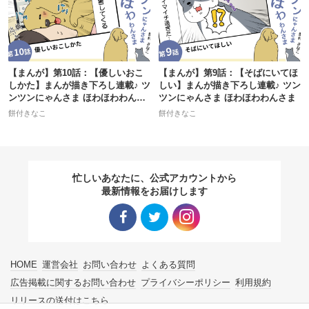
【まんが】第10話：【優しいおこ
【まんが】第9話：【そばにいてほ
しかた】まんが描き下ろし連載♪ ツ
しい】まんが描き下ろし連載♪ ツン
ンツンにゃんさま ほわほわわんさ
ツンにゃんさま ほわほわわんさま
ま
餅付きなこ
餅付きなこ
忙しいあなたに、公式アカウントから
最新情報をお届けします
Facebo
Twitter
Instagra
HOME
運営会社
お問い合わせ
よくある質問
ok リン
リンク
m リン
広告掲載に関するお問い合わせ
プライバシーポリシー
利用規約
リリースの送付はこちら
ク
ク