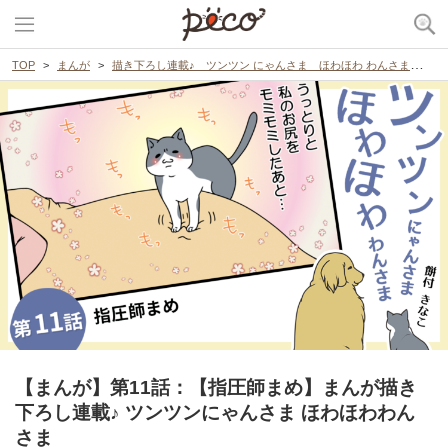
TOP
まんが
描き下ろし連載♪ ツンツン にゃんさま ほわほわ わんさま
【
【まんが】第11話：【指圧師まめ】まんが描き
下ろし連載♪ ツンツンにゃんさま ほわほわわん
さま