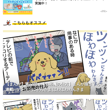
実施中！
<PR>
こちらもオススメ
【まんが】第12話：【お邪魔の仕方】まんが描き下ろし
連載♪ ツンツンにゃんさま ほわほわわんさま