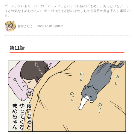
ゴールデンレトリーバーの「アーティ」とハチワレ猫の「まめ」。おっとりなアーテ
ィと強気なまめちゃんの、デコボコだけどほのぼのしちゃう毎日の書き下ろし連載で
す。
2020.12.06 update
餅付きなこ
第11話