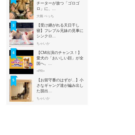
チーターが放つ「ゴロゴ
ロ」に、...
大橋 ぺっち
【受け継がれる天日干し
3
寝】フレブル兄妹の見事に
シンクロ...
ちゃいか
【CM出演のチャンス！】
4
愛犬の「おいしい顔」が全
国へ。...
<PR>
【お留守番のはずが…】小
5
さなギャング達が編み出し
た脱出...
ちゃいか