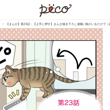
PECO
で
【まんが】第23話：【上手に押す】まんが描き下ろし連載♪ 猫がいるだけで（