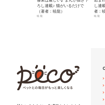
修業は厳しい】まんが描き下
込ま
ろし連載♪ 猫がいるだけで
し連載
（著者：暁龍）
者：
暁 龍
暁 龍