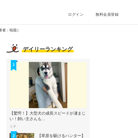
ログイン
無料会員登録
著者：暁龍）
デイリーランキング
1
【驚愕！】大型犬の成長スピードが凄まじ
い！飼い主さんも...
ミチ
【草原を駆けるハンター】
2