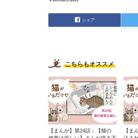
シェア
こちらもオススメ
【まんが】第24話：【猫の
【ま