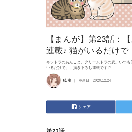
【まんが】第23話：
連載♪ 猫がいるだけで
キジトラのあんこと、クリームトラの麦。いつも
いるだけで」。描き下ろし連載です♡
暁 龍
更新日：
2020.12.24
シェア
第23話