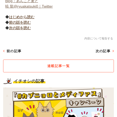
Blog：あんこと麦と
暁 龍@ryuakatsuki0｜Twitter
◆
はじめから読む
◆
前の話を読む
◆
次の話を読む
内容について報告する
前の記事
次の記事
連載記事一覧
イチオシの記事