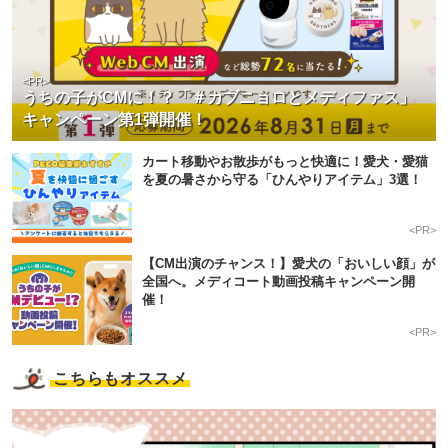
<PR>
うちの子がCMに！？「＃カブニョロとメディファス」
キャンペーン第1弾開催！
カート移動やお散歩がもっと快適に！愛犬・愛猫
を夏の暑さから守る「ひんやりアイテム」3選！
<PR>
【CM出演のチャンス！】愛犬の「おいしい顔」が
全国へ。メディコート動画投稿キャンペーン開
催！
<PR>
こちらもオススメ