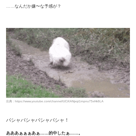
……なんだか嫌〜な予感が？
出典 : https://www.youtube.com/channel/UCiXANjxqt1rnpnu75xHk6LA
バシャバシャバシャバシャ！
あああぁぁぁあぁ……的中したぁ……。