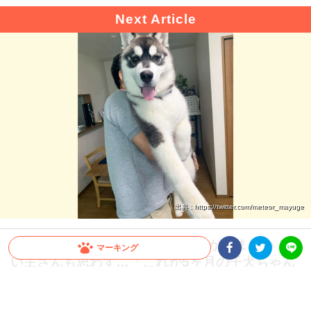
出典 : https://twitter.com/meteor_mayuge
【驚愕！】大型犬の成長スピードが凄まじい！飼
マーキング
い主さんも思わず…「これが5ヶ月の子犬ちゃん
Facebookシェア
Twitterシェア
LINE
ですか」
すぐに抱っこしていた頃が懐かしくなってしまうほど、大型犬の成長スピードは速い