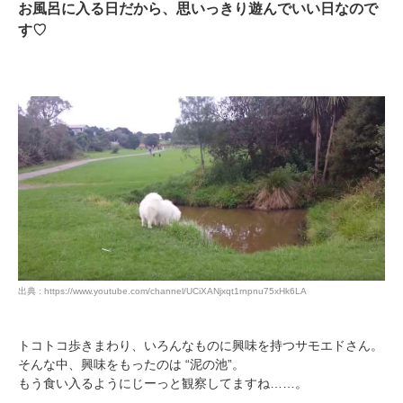
お風呂に入る日だから、思いっきり遊んでいい日なので
す♡
出典 : https://www.youtube.com/channel/UCiXANjxqt1rnpnu75xHk6LA
トコトコ歩きまわり、いろんなものに興味を持つサモエドさん。
そんな中、興味をもったのは “泥の池”。
もう食い入るようにじーっと観察してますね……。