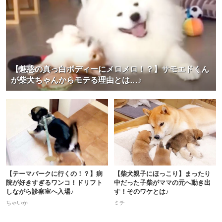
【魅惑の真っ白ボディーにメロメロ！？】サモエドくん
が柴犬ちゃんからモテる理由とは…♪
【テーマパークに行くの！？】病
【柴犬親子にほっこり】まったり
院が好きすぎるワンコ！ドリフト
中だった子柴がママの元へ動き出
しながら診察室へ入場♪
す！そのワケとは♪
ちゃいか
ミチ