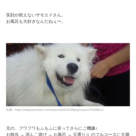
笑顔が絶えないサモエドさん。
お風呂も大好きなんだねぇ〜。
出典 : https://www.youtube.com/channel/UCiXANjxqt1rnpnu75xHk6LA
元の、フワフワもふもふに戻ってさらにご機嫌♪
お散歩 → 泥んこ遊び → お風呂 → 元通り☆ のフルコースに大満