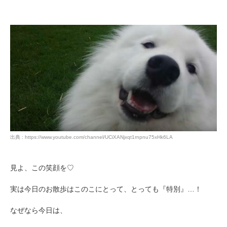
出典 : https://www.youtube.com/channel/UCiXANjxqt1rnpnu75xHk6LA
見よ、この笑顔を♡
実は今日のお散歩はこのこにとって、とっても『特別』…！
なぜなら今日は、