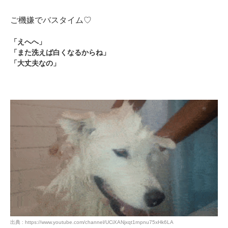
PECOアプリをダウンロード済みの方
ご機嫌でバスタイム♡
アプリで開く
「えへへ」
閉じる
「また洗えば白くなるからね」
「大丈夫なの」
pecodogs
pecocats
いぬ部をフォロー
ねこ部をフォロー
アプリをダウンロードする
出典 : https://www.youtube.com/channel/UCiXANjxqt1rnpnu75xHk6LA