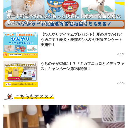
<PR>
カート移動やお散歩がもっと快適に！愛犬・愛猫を夏の
暑さから守る「ひんやりアイテム」3選！
【ひんやりアイテムプレゼント】夏のおでかけど
う過ごす？愛犬・愛猫のひんやり対策アンケート
実施中！
<PR>
うちの子がCMに！？「＃カブニョロとメディファ
ス」キャンペーン第1弾開催！
<PR>
こちらもオススメ