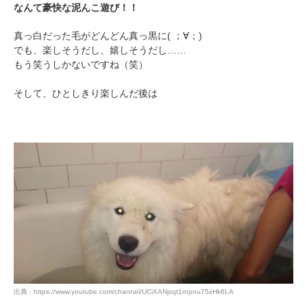
なんて豪快な泥んこ遊び！！
真っ白だった毛がどんどん真っ黒に( ；∀；)
でも、楽しそうだし、嬉しそうだし……
もう笑うしかないですね（笑）
そして、ひとしきり楽しんだ後は
出典 : https://www.youtube.com/channel/UCiXANjxqt1rnpnu75xHk6LA