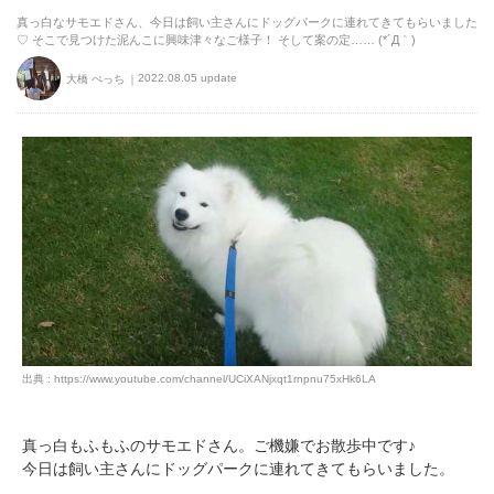
真っ白なサモエドさん、今日は飼い主さんにドッグパークに連れてきてもらいました
♡ そこで見つけた泥んこに興味津々なご様子！ そして案の定…… (*´Д｀)
2022.08.05 update
大橋 ぺっち
出典 : https://www.youtube.com/channel/UCiXANjxqt1rnpnu75xHk6LA
真っ白もふもふのサモエドさん。ご機嫌でお散歩中です♪
今日は飼い主さんにドッグパークに連れてきてもらいました。