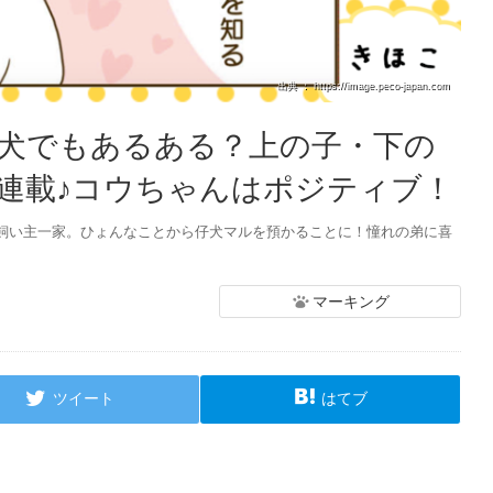
出典 ： https://image.peco-japan.com
【犬でもあるある？上の子・下の
連載♪コウちゃんはポジティブ！
飼い主一家。ひょんなことから仔犬マルを預かることに！憧れの弟に喜
マーキング
ツイート
はてブ