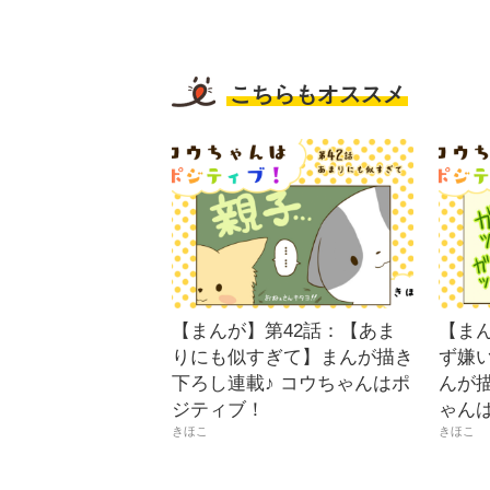
こちらもオススメ
【まんが】第42話：【あま
【ま
りにも似すぎて】まんが描き
ず嫌
下ろし連載♪ コウちゃんはポ
んが描
ジティブ！
ゃん
きほこ
きほこ