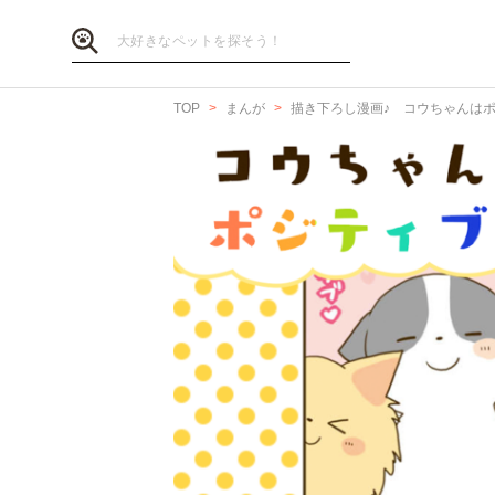
TOP
まんが
描き下ろし漫画♪ コウちゃんは