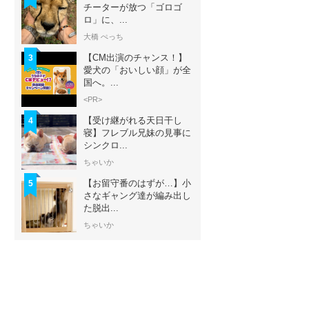
チーターが放つ「ゴロゴ
ロ」に、...
大橋 ぺっち
【CM出演のチャンス！】
3
愛犬の「おいしい顔」が全
国へ。...
<PR>
【受け継がれる天日干し
4
寝】フレブル兄妹の見事に
シンクロ...
ちゃいか
【お留守番のはずが…】小
5
さなギャング達が編み出し
た脱出...
ちゃいか