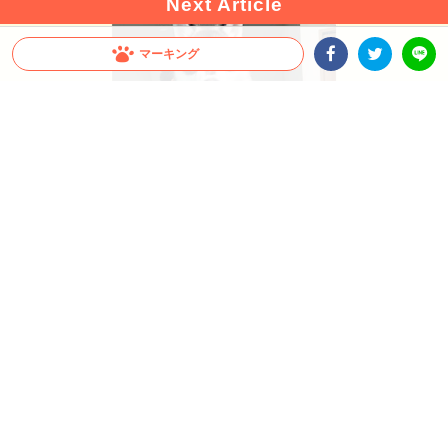
マーキング
Facebookシェア
Twitterシェア
LINE
出典 : https://twitter.com/meteor_mayuge
【驚愕！】大型犬の成長スピードが凄まじい！飼
い主さんも思わず…「これが5ヶ月の子犬ちゃん
ですか」
すぐに抱っこしていた頃が懐かしくなってしまうほど、大型犬の成長スピードは速い
もの。今回は、飼い主さんも驚いたシベリアンハスキーさんの生後1ヶ月から5ヶ月
の成長をご覧ください♪