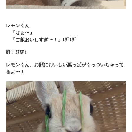
レモンくん
「はぁ〜」
「ご飯おいしすぎ〜！」ﾓｸﾞﾓｸﾞ
顔！ 顔顔！
レモンくん、お顔においしい葉っぱがくっついちゃって
るよ〜！
PECOアプリをダウンロード済みの方
アプリで開く
閉じる