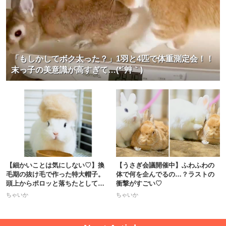
「もしかしてボク太った？」1羽と4匹で体重測定会！！
末っ子の美意識が高すぎて…(*´艸｀)
【細かいことは気にしない♡】換
【うさぎ会議開催中】ふわふわの
毛期の抜け毛で作った特大帽子。
体で何を企んでるの…？ラストの
頭上からポロッと落ちたとして
衝撃がすごい♡
も…♪
ちゃいか
ちゃいか