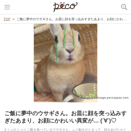
TOP
ご飯に夢中のウサギさん。お皿に顔を突っ込みすぎたあまり、お顔にかわいい異変が… (´∀`)♡
出典 : https://image.peco-japan.com
ご飯に夢中のウサギさん。お皿に顔を突っ込みす
ぎたあまり、お顔にかわいい異変が… (´∀`)♡
むしゃむしゃとご飯を食べているウサギさん。ふと動きがとまって、顔をあげたかと